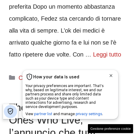
preferita Dopo un momento abbastanza
complicato, Fedez sta cercando di tornare
alla vita di sempre. L’ok dei medici è
arrivato qualche giorno fa e lui non se l’è
fatto ripetere due volte. Con …
Leggi tutto
Categorie
Curiosità
The Walking Dead: The
Ones Who Live,
l’annuncio che tutti
Gestione preferenze cookie