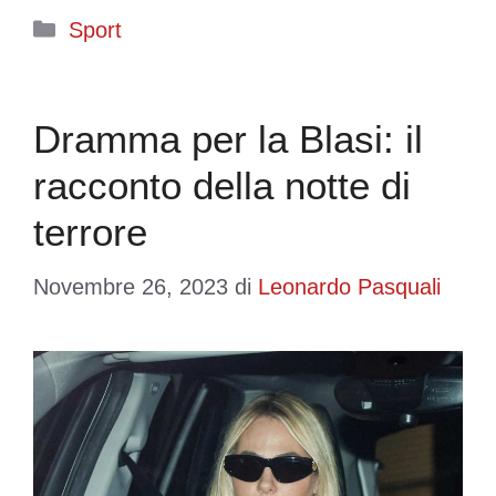
Categorie
Sport
Dramma per la Blasi: il
racconto della notte di
terrore
Novembre 26, 2023
di
Leonardo Pasquali