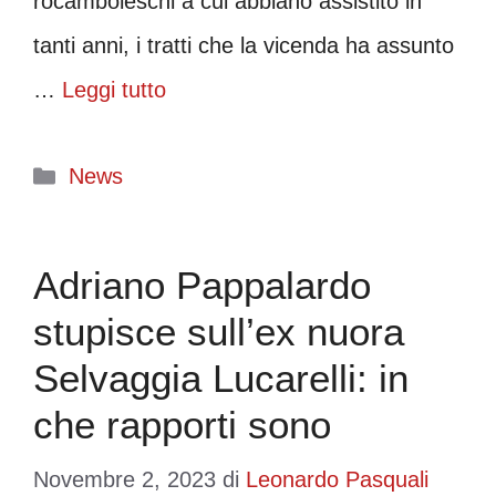
rocamboleschi a cui abbiano assistito in
tanti anni, i tratti che la vicenda ha assunto
…
Leggi tutto
Categorie
News
Adriano Pappalardo
stupisce sull’ex nuora
Selvaggia Lucarelli: in
che rapporti sono
Novembre 2, 2023
di
Leonardo Pasquali