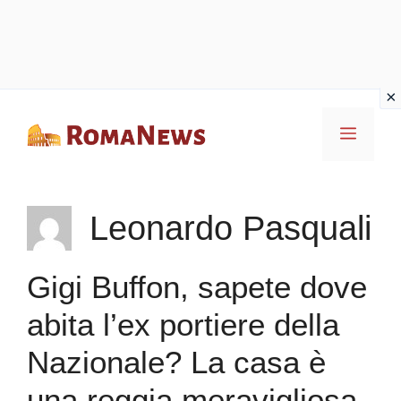
Vai
Menu
al
contenuto
Leonardo Pasquali
Gigi Buffon, sapete dove
abita l’ex portiere della
Nazionale? La casa è
una reggia meravigliosa