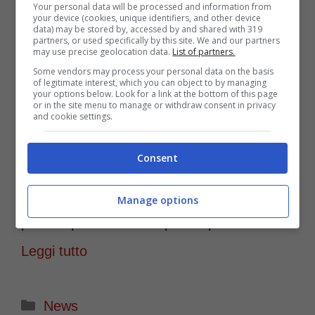
Your personal data will be processed and information from
your device (cookies, unique identifiers, and other device
dell’evasione fiscale, è stato messo a punto
data) may be stored by, accessed by and shared with 319
partners, or used specifically by this site. We and our partners
may use precise geolocation data.
List of partners.
un nuovo strumento di monitoraggio: come
Some vendors may process your personal data on the basis
funziona. In Italia l’evasione fiscale è una
of legitimate interest, which you can object to by managing
your options below. Look for a link at the bottom of this page
or in the site menu to manage or withdraw consent in privacy
questione spinosa tanto quale la nazionale
and cookie settings.
italiana che negli ultimi Europei di calcio
Consent
disputatisi in Germania non ha di certo
brillato. Insomma, fa infiammare e
Manage options
preoccupare al contempo. La pressione …
Leggi tutto
Categorie
News