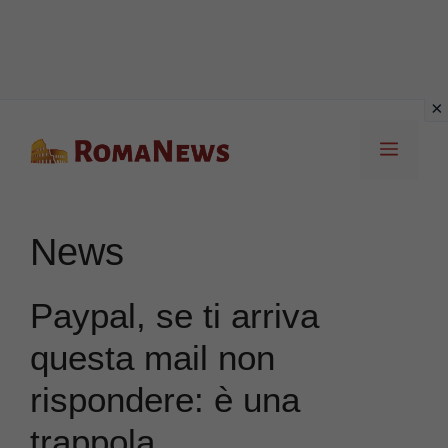
Vai
Menu
al
contenuto
News
Paypal, se ti arriva
questa mail non
rispondere: è una
trappola