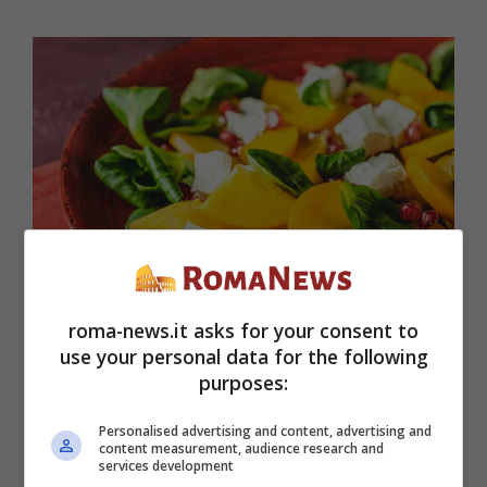
roma-news.it asks for your consent to
Ricette facili con i cachi: l’insalata con melograno e
use your personal data for the following
mozzarella – roma-news.it
purposes:
Personalised advertising and content, advertising and
Per un gustoso antipasto potete realizzare
content measurement, audience research and
services development
degli
spiedini di tofu e cachi
. Marinate dei