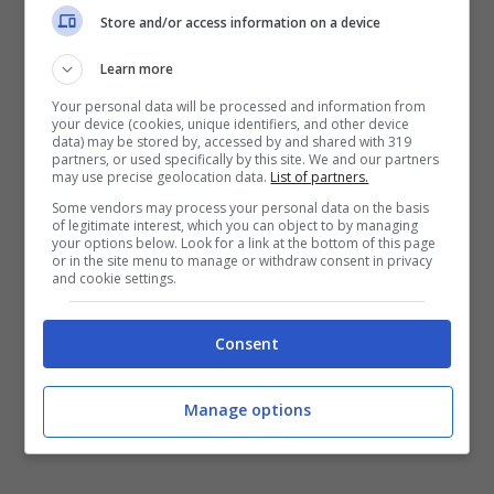
Store and/or access information on a device
cubetti di tofu per circa un’ora con salsa di
Learn more
soia, succo di limone, uno spicchio d’aglio
Your personal data will be processed and information from
your device (cookies, unique identifiers, and other device
grattugiato, il cumino. Aggiungete della
data) may be stored by, accessed by and shared with 319
partners, or used specifically by this site. We and our partners
cipolla in polvere e mescolate bene il tutto.
may use precise geolocation data.
List of partners.
Some vendors may process your personal data on the basis
Infilzate poi i cachi tagliati a cubetti
of legitimate interest, which you can object to by managing
your options below. Look for a link at the bottom of this page
or in the site menu to manage or withdraw consent in privacy
alternandoli al tofu, aggiungete anche dei
and cookie settings.
pezzetti di peperoncino nello spiedino e poi
Consent
grigliate il tutto con qualche goccia di olio.
Servite cospargendo gli spiedini con semi di
Manage options
sesamo.