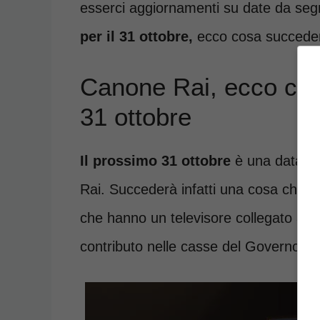
esserci aggiornamenti su date da seg
per il 31 ottobre,
ecco cosa succeder
Canone Rai, ecco cos
31 ottobre
Il prossimo 31 ottobre
è una data da
Rai. Succederà infatti una cosa che inter
che hanno un televisore collegato all’a
contributo nelle casse del Governo.