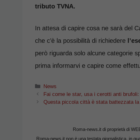
tributo TVNA.
In attesa di capire cosa ne sarà del 
che c’è la possibilità di richiedere
l’es
però riguarda solo alcune categorie sp
prima informarvi e capire come effettu
Categorie
News
Fai come le star, usa i cerotti anti brufo
Questa piccola città è stata battezzata la
Roma-news.it di proprietà di WE
Roma-news.it non è una testata giornalistica, in qua