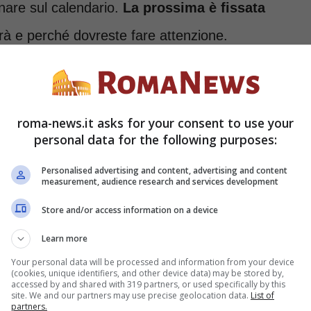
nare sul calendario.
La prossima è fissata
à e perché dovreste fare attenzione.
a succederà il prossimo
roma-news.it asks for your consent to use your
personal data for the following purposes:
 segnare sul calendario parlando di Canone
Personalised advertising and content, advertising and content
measurement, audience research and services development
esserà tutti i cittadini residenti in Italia e
ntenna, e obbligati quindi a versare il
Store and/or access information on a device
Learn more
Your personal data will be processed and information from your device
(cookies, unique identifiers, and other device data) may be stored by,
accessed by and shared with 319 partners, or used specifically by this
site. We and our partners may use precise geolocation data.
List of
partners.