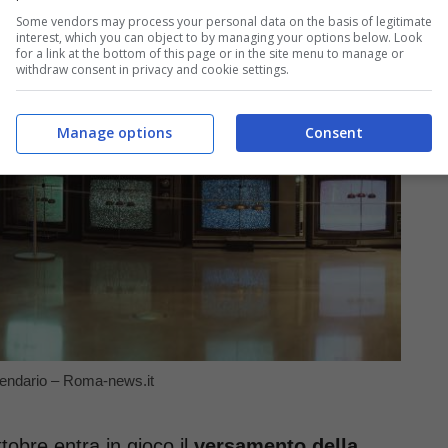
Some vendors may process your personal data on the basis of legitimate
interest, which you can object to by managing your options below. Look
for a link at the bottom of this page or in the site menu to manage or
withdraw consent in privacy and cookie settings.
Manage options
Consent
lendario – Roma-news.it
tobre entra in gioco il
versamento della