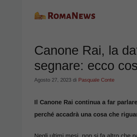
Vai
al
contenuto
Canone Rai, la dat
segnare: ecco co
Agosto 27, 2023
di
Pasquale Conte
Il Canone Rai continua a far parlare
perché accadrà una cosa che riguar
Negli ultimi mesi, non si fa altro che 