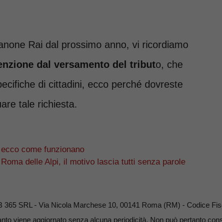
Canone Rai dal prossimo anno, vi ricordiamo
enzione dal versamento del tribut
o, che
ecifiche di cittadini, ecco perché dovreste
are tale richiesta.
li: ecco come funzionano
 Roma delle Alpi, il motivo lascia tutti senza parole
B 365 SRL - Via Nicola Marchese 10, 00141 Roma (RM) - Codice Fisc
nto viene aggiornato senza alcuna periodicità. Non può pertanto consid