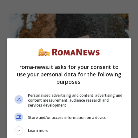
roma-news.it asks for your consent to
use your personal data for the following
purposes:
Personalised advertising and content, advertising and
content measurement, audience research and
services development
In arrivo una novità a dir poco rivoluzionaria
Store and/or access information on a device
per chi fa shopping su Amazon. Cambierà
Learn more