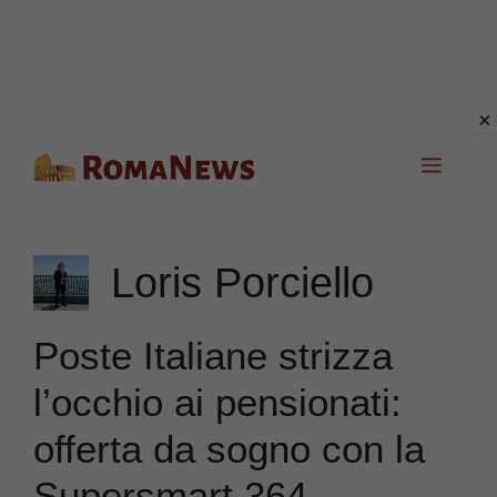
Vai
Menu
al
contenuto
Loris Porciello
Poste Italiane strizza
l’occhio ai pensionati:
offerta da sogno con la
Supersmart 364