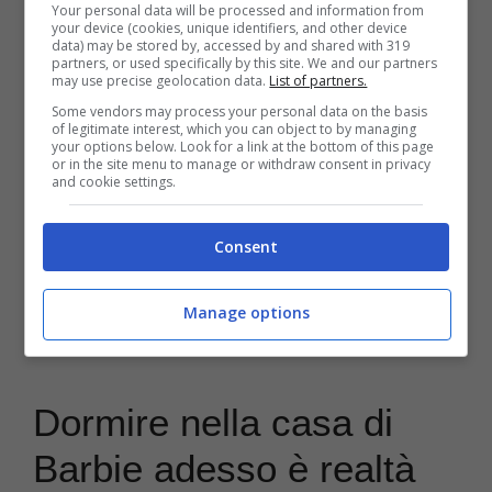
le abitudini degli utenti: di cosa si tratta.
Your personal data will be processed and information from
your device (cookies, unique identifiers, and other device
data) may be stored by, accessed by and shared with 319
Amazon continua a stupire tutti gli utenti
partners, or used specifically by this site. We and our partners
may use precise geolocation data.
List of partners.
non solo con offerte imperdibili ma anche
Some vendors may process your personal data on the basis
of legitimate interest, which you can object to by managing
con dei servizi che sono sempre pronti ad
your options below. Look for a link at the bottom of this page
or in the site menu to manage or withdraw consent in privacy
and cookie settings.
accontentare anche i clienti più esigenti.
Adesso è in arrivo …
Leggi tutto
Consent
Categorie
Curiosità
Manage options
Dormire nella casa di
Barbie adesso è realtà