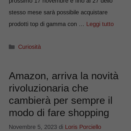
prossimo 17 novembre e fino al 27 dello
stesso mese sarà possibile acquistare
prodotti top di gamma con …
Leggi tutto
Categorie
Curiosità
Amazon, arriva la novità
rivoluzionaria che
cambierà per sempre il
modo di fare shopping
Novembre 5, 2023
di
Loris Porciello