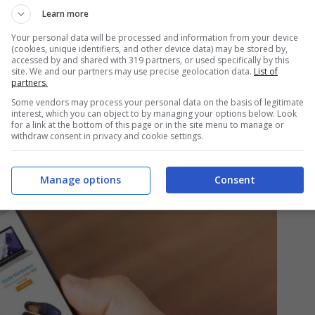
Learn more
di Amazon, che aspettano con ansia le offerte
Your personal data will be processed and information from your device
(cookies, unique identifiers, and other device data) may be stored by,
usufruire di tantissimi sconti ad un prezzo
accessed by and shared with 319 partners, or used specifically by this
site. We and our partners may use precise geolocation data.
List of
partners.
mbre sarà possibile trovare tantissimi
Some vendors may process your personal data on the basis of legitimate
interest, which you can object to by managing your options below. Look
taggiosi.
for a link at the bottom of this page or in the site menu to manage or
withdraw consent in privacy and cookie settings.
Manage options
Consent