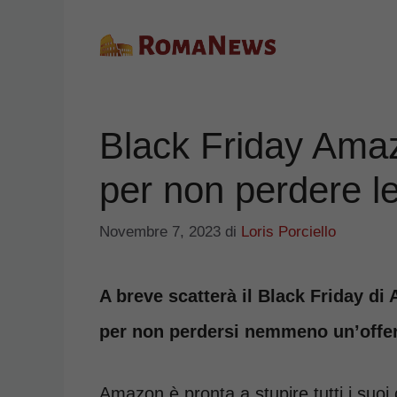
Vai
al
contenuto
Black Friday Amaz
per non perdere le 
Novembre 7, 2023
di
Loris Porciello
A breve scatterà il Black Friday d
per non perdersi nemmeno un’offer
Amazon è pronta a stupire tutti i suoi