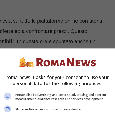
nesia su tutte le piattaforme online con utenti
 offerte ed a confrontare prezzi. Questo
nibili
. In queste ore è spuntato anche un
ferta sulla piattaforma. Infatti in tal senso
e esterna. Andiamo quindi a scoprire come
la piattaforma di e-commerce più famosa al
roma-news.it asks for your consent to use your
personal data for the following purposes:
Personalised advertising and content, advertising and content
 perderai nemmeno
measurement, audience research and services development
ncredibile
Store and/or access information on a device