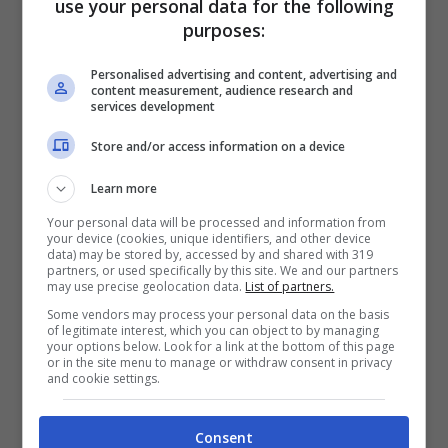
use your personal data for the following
purposes:
stato caldo come ci aspettavamo in molti,
ed anzi, rovesci e precipitazioni hanno
Personalised advertising and content, advertising and
content measurement, audience research and
services development
bagnato nuovamente la penisola. La
Store and/or access information on a device
speranza è che qualcosa cambi in vista di
Learn more
ferragosto, magari per …
Leggi tutto
Your personal data will be processed and information from
your device (cookies, unique identifiers, and other device
data) may be stored by, accessed by and shared with 319
Categorie
News
partners, or used specifically by this site. We and our partners
may use precise geolocation data.
List of partners.
Some vendors may process your personal data on the basis
of legitimate interest, which you can object to by managing
your options below. Look for a link at the bottom of this page
Reddito di Cittadinanza |
or in the site menu to manage or withdraw consent in privacy
and cookie settings.
Dopo Napoli anche a
Consent