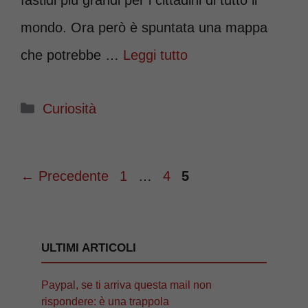
mondo. Ora però è spuntata una mappa
che potrebbe …
Leggi tutto
Categorie
Curiosità
Pagina
Pagina
Pagina
←
Precedente
1
…
4
5
ULTIMI ARTICOLI
Paypal, se ti arriva questa mail non
rispondere: è una trappola