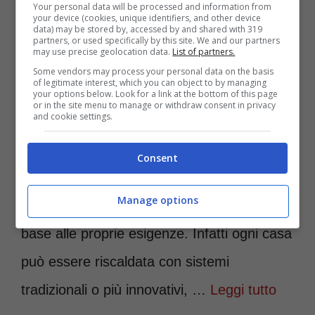
Your personal data will be processed and information from
your device (cookies, unique identifiers, and other device
data) may be stored by, accessed by and shared with 319
partners, or used specifically by this site. We and our partners
may use precise geolocation data.
List of partners.
Qual è il metodo di riscaldamento più
Some vendors may process your personal data on the basis
of legitimate interest, which you can object to by managing
conveniente per rendere la casa più
your options below. Look for a link at the bottom of this page
or in the site menu to manage or withdraw consent in privacy
and cookie settings.
confortevole in inverno? Vediamo una
carrellata dei principali. Per riscaldare la
Consent
casa in inverno ci sono decine di soluzioni,
Manage options
tanti metodi che ognuno può scegliere in
base alle proprie esigenze. Infatti ogni casa
può essere riscaldata con sistemi
tradizionali o più innovativi, …
Leggi tutto