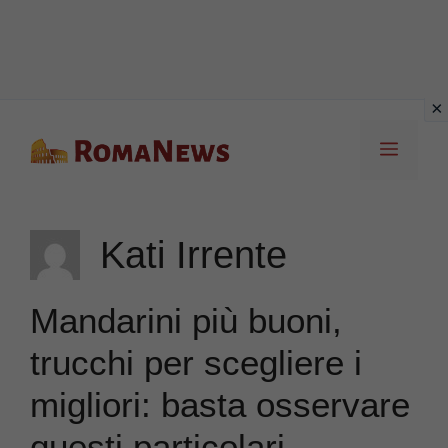
Vai
Menu
al
contenuto
Kati Irrente
Mandarini più buoni,
trucchi per scegliere i
migliori: basta osservare
questi particolari