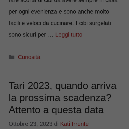
fare scorta di cibi da avere sempre in casa
per ogni evenienza e sono anche molto
facili e veloci da cucinare. I cibi surgelati
sono sicuri per …
Leggi tutto
Categorie
Curiosità
Tari 2023, quando arriva
la prossima scadenza?
Attento a questa data
Ottobre 23, 2023
di
Kati Irrente