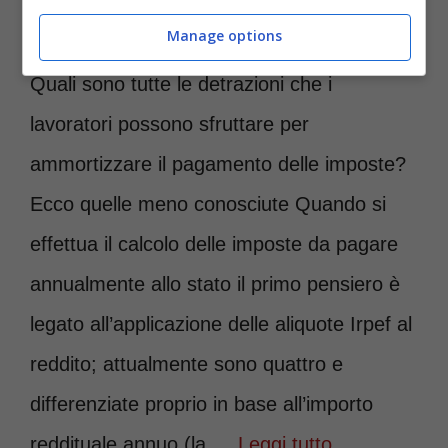
Manage options
Quali sono tutte le detrazioni che i
lavoratori possono sfruttare per
ammortizzare il pagamento delle imposte?
Ecco quelle meno conosciute Quando si
effettua il calcolo delle imposte da pagare
annualmente allo stato il primo pensiero è
legato all’applicazione delle aliquote Irpef al
reddito; attualmente sono quattro e
differenziate proprio in base all’importo
reddituale annuo (la …
Leggi tutto