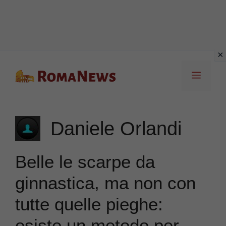
Vai
Menu
al
contenuto
Daniele Orlandi
Belle le scarpe da
ginnastica, ma non con
tutte quelle pieghe:
esiste un metodo per