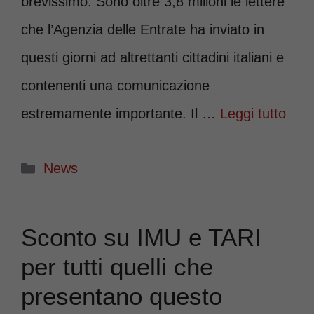
brevissimo. Sono oltre 3,8 milioni le lettere
che l’Agenzia delle Entrate ha inviato in
questi giorni ad altrettanti cittadini italiani e
contenenti una comunicazione
estremamente importante. Il …
Leggi tutto
Categorie
News
Sconto su IMU e TARI
per tutti quelli che
presentano questo