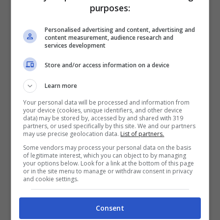
i lavoratori: sfrutta tutte
purposes:
quelle nuove per far
Personalised advertising and content, advertising and
content measurement, audience research and
respirare le famiglie
services development
Store and/or access information on a device
Ottobre 5, 2023
di
Daniele Orlandi
Learn more
Your personal data will be processed and information from
your device (cookies, unique identifiers, and other device
data) may be stored by, accessed by and shared with 319
partners, or used specifically by this site. We and our partners
may use precise geolocation data.
List of partners.
Some vendors may process your personal data on the basis
of legitimate interest, which you can object to by managing
your options below. Look for a link at the bottom of this page
or in the site menu to manage or withdraw consent in privacy
and cookie settings.
Consent