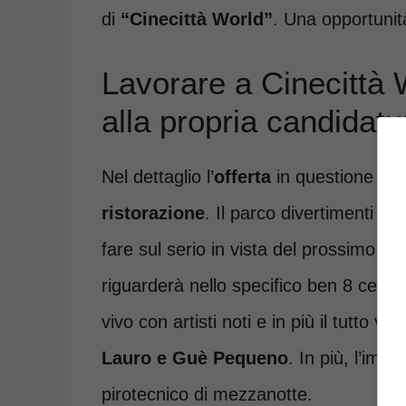
di
“Cinecittà World”
. Una opportunit
Lavorare a Cinecittà
alla propria candidatu
Nel dettaglio l’
offerta
in questione è ri
ristorazione
. Il parco divertimenti 
fare sul serio in vista del prossimo
ve
riguarderà nello specifico ben 8 cenon
vivo con artisti noti e in più il tutto 
Lauro e Guè Pequeno
. In più, l’im
pirotecnico di mezzanotte.