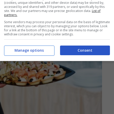
(cookies, unique identifiers, and other device data) may be stored by,
accessed by and shared with 319 partners, or used specifically by this
site. We and our partners may use precise geolocation data.
List of
partners.
Some vendors may process your personal data on the basis of legitimate
interest, which you can object to by managing your options below. Look
for a link at the bottom of this page or in the site menu to manage or
withdraw consent in privacy and cookie settings.
Manage options
Consent