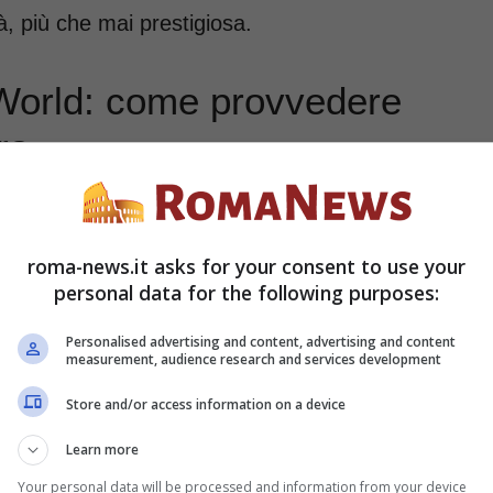
à, più che mai prestigiosa.
 World: come provvedere
ra
volta a quanti interessati al
settore della
a tema cinematografico, insomma, è pronto a
roma-news.it asks for your consent to use your
personal data for the following purposes:
glione di Capodanno
. L’evento in questione
Personalised advertising and content, advertising and content
i a tema spettacolo, discoteca, spettacoli dal
measurement, audience research and services development
vedrà la partecipazione eccezionale di
Achille
Store and/or access information on a device
mancabile e quanto mai tradizionale show
Learn more
Your personal data will be processed and information from your device