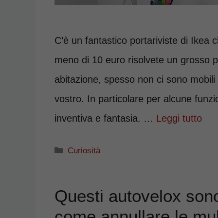
C’è un fantastico portariviste di Ikea
meno di 10 euro risolvete un grosso p
abitazione, spesso non ci sono mobili
vostro. In particolare per alcune funzio
inventiva e fantasia. …
Leggi tutto
Categorie
Curiosità
Questi autovelox sono 
come annullare le mu