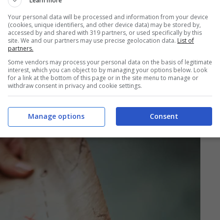
Learn more
Your personal data will be processed and information from your device
(cookies, unique identifiers, and other device data) may be stored by,
accessed by and shared with 319 partners, or used specifically by this
l tesoro? Questa è la più
site. We and our partners may use precise geolocation data.
List of
partners.
 partecipare a questa
Some vendors may process your personal data on the basis of legitimate
interest, which you can object to by managing your options below. Look
for a link at the bottom of this page or in the site menu to manage or
withdraw consent in privacy and cookie settings.
Manage options
Consent