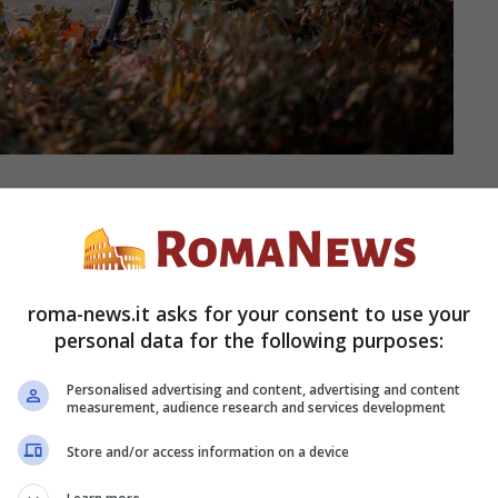
ttimi. Se ne beccate uno, potete annullare
o che c’è da sapere Guidare un’automobile
roma-news.it asks for your consent to use your
tesso obblighi previsti dalla legge. Avere un
personal data for the following purposes:
mente da un punto A ad un punto B e un
Personalised advertising and content, advertising and content
measurement, audience research and services development
Store and/or access information on a device