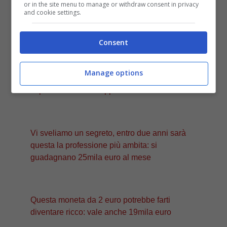
or in the site menu to manage or withdraw consent in privacy
and cookie settings.
Consent
ULTIMI ARTICOLI
Manage options
Paypal, se ti arriva questa mail non
rispondere: è una trappola
Vi sveliamo un segreto, entro due anni sarà
questa la professione più ambita: si
guadagnano 25mila euro al mese
Questa moneta da 2 euro potrebbe farti
diventare ricco: vale anche 19mila euro