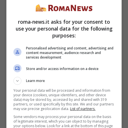
come poterli avere grazie a 3 semplici
esercizi. Il film di Barbie sta spopolando in
roma-news.it asks for your consent to
use your personal data for the following
questi ultimi periodi ed è difficile che
purposes:
qualcuno non stia ancora andato a vederlo.
Personalised advertising and content, advertising and
content measurement, audience research and
Assieme alla bellissima protagonista
services development
Margot Robbie si affianca Ryan Gosling nel
Store and/or access information on a device
…
Leggi tutto
Learn more
Your personal data will be processed and information from
your device (cookies, unique identifiers, and other device
Categorie
Sport
data) may be stored by, accessed by and shared with 319
partners, or used specifically by this site. We and our partners
may use precise geolocation data.
List of partners.
Some vendors may process your personal data on the basis
of legitimate interest, which you can object to by managing
your options below. Look for a link at the bottom of this page
Pagina
Pagina
Pagina
←
Precedente
1
2
3