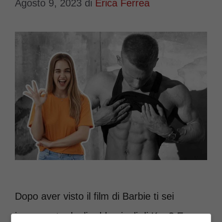
Agosto 9, 2023
di
Erica Ferrea
Dopo aver visto il film di Barbie ti sei
innamorato degli addominali di Ken? Ecco