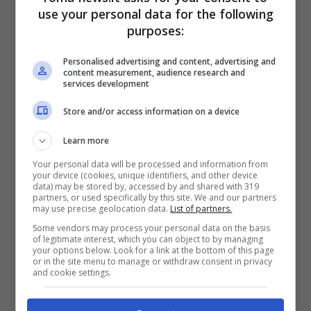
use your personal data for the following
non vi faranno spendere un patrimonio Il
purposes:
caldo feroce fa salire vertiginosamente la
Personalised advertising and content, advertising and
content measurement, audience research and
voglia di mare e di relax. Le agognate ferie
services development
di agosto sono in arrivo, peccato che il
Store and/or access information on a device
conto in banca e il portafoglio languono
Learn more
miserabilmente. Che …
Leggi tutto
Your personal data will be processed and information from
your device (cookies, unique identifiers, and other device
data) may be stored by, accessed by and shared with 319
partners, or used specifically by this site. We and our partners
Categorie
may use precise geolocation data.
List of partners.
Viaggi
Some vendors may process your personal data on the basis
of legitimate interest, which you can object to by managing
your options below. Look for a link at the bottom of this page
or in the site menu to manage or withdraw consent in privacy
ULTIMI ARTICOLI
and cookie settings.
Paypal, se ti arriva questa mail non