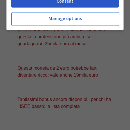
Consent
rispondere: è una trappola
Manage options
Vi sveliamo un segreto, entro due anni sarà
questa la professione più ambita: si
guadagnano 25mila euro al mese
Questa moneta da 2 euro potrebbe farti
diventare ricco: vale anche 19mila euro
Tantissimi bonus ancora disponibili per chi ha
l’ISEE basso: la lista completa