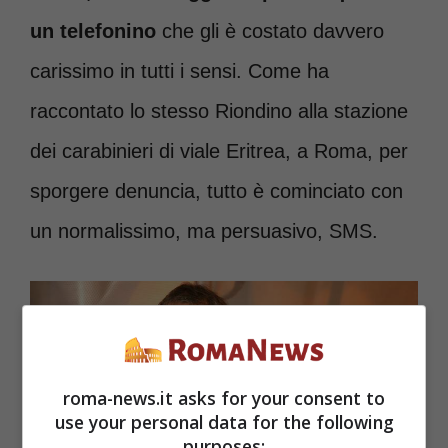
un telefonino
che gli è costato davvero
carissimo in tutti i sensi. Come ha
raccontato lo stesso Riondino alla stazione
dei carabinieri di viale Eritrea, a Roma, per
sporgere denuncia, tutto è cominciato con
un normalissimo, ma persuasivo, SMS.
roma-news.it asks for your consent to
use your personal data for the following
purposes: