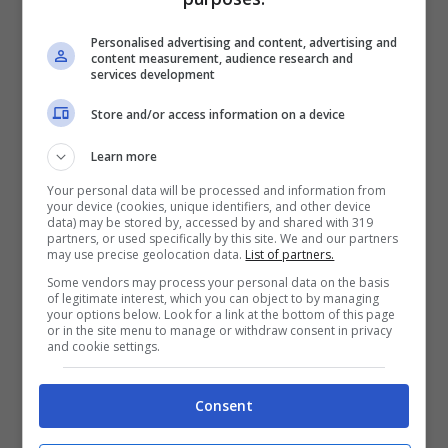
Personalised advertising and content, advertising and
content measurement, audience research and
David Riondino è l’ultima vittima degli hacker – (Foto
services development
ANSA) – Romanews.it
Store and/or access information on a device
Learn more
Nexi, piattaforma gettonatissima per i
Your personal data will be processed and information from
pagamenti online, avrebbe inviato al regista
your device (cookies, unique identifiers, and other device
data) may be stored by, accessed by and shared with 319
partners, or used specifically by this site. We and our partners
un sms attraverso il quale lo si avvisava
may use precise geolocation data.
List of partners.
Some vendors may process your personal data on the basis
dell’acquisto di uno smartphone.
of legitimate interest, which you can object to by managing
your options below. Look for a link at the bottom of this page
Smartphone però che Riondino non
or in the site menu to manage or withdraw consent in privacy
and cookie settings.
aveva comprato
. Ma non finisce di certo
Consent
qui. Per essere il più convincente possibile
infatti, il messaggio in questione invitava a