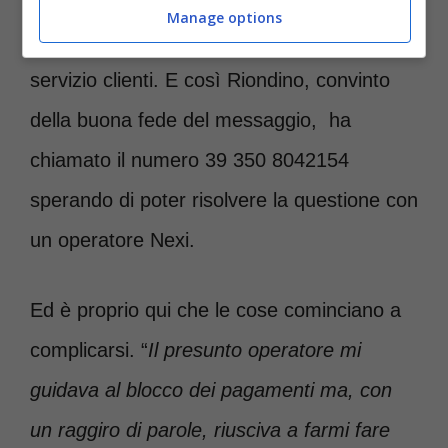
Manage options
bloccare il pagamento contattando il
servizio clienti. E così Riondino, convinto
della buona fede del messaggio, ha
chiamato il numero 39 350 8042154
sperando di poter risolvere la questione con
un operatore Nexi.
Ed è proprio qui che le cose cominciano a
complicarsi. “
Il presunto operatore mi
guidava al blocco dei pagamenti ma, con
un raggiro di parole, riusciva a farmi fare