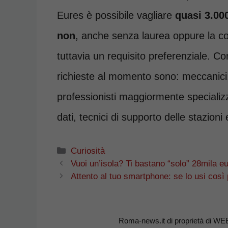
Eures è possibile vagliare
quasi 3.000
non
, anche senza laurea oppure la c
tuttavia un requisito preferenziale. Com
richieste al momento sono: meccanici, e
professionisti maggiormente specializza
dati, tecnici di supporto delle stazion
Categorie
Curiosità
Vuoi un’isola? Ti bastano “solo” 28mila e
Attento al tuo smartphone: se lo usi così 
Roma-news.it di proprietà di WE