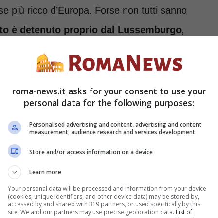
se più ricco d’Europa. Forse non tutti sanno
ato è detenuto proprio dal Lussemburgo
,
iciente. Basti pensare che per lavorare là
non serve un visto, ma un “attestato di
mune lussemburghese in cui si risiede.
roma-news.it asks for your consent to use your
personal data for the following purposes:
o i lavori più richiesti e
Personalised advertising and content, advertising and content
measurement, audience research and services development
Store and/or access information on a device
dio medio annuo in Lussemburgo è di
Learn more
Your personal data will be processed and information from your device
ia non va oltre i 30.284 euro lordi, stiamo
(cookies, unique identifiers, and other device data) may be stored by,
accessed by and shared with 319 partners, or used specifically by this
munque (va detto) di un costo della vita più
site. We and our partners may use precise geolocation data.
List of