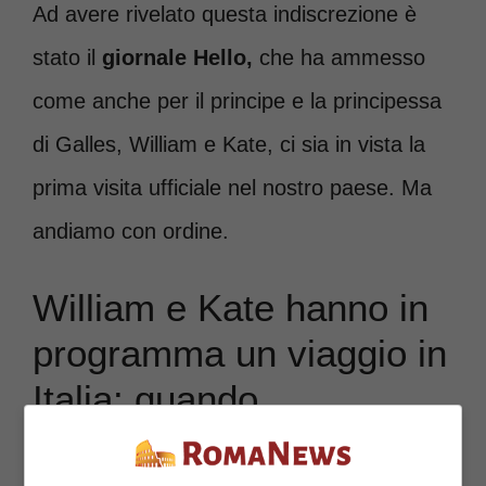
Ad avere rivelato questa indiscrezione è
stato il
giornale Hello
,
che ha ammesso
come anche per il principe e la principessa
di Galles, William e Kate, ci sia in vista la
prima visita ufficiale nel nostro paese. Ma
andiamo con ordine.
William e Kate hanno in
programma un viaggio in
Italia: quando
succederà?