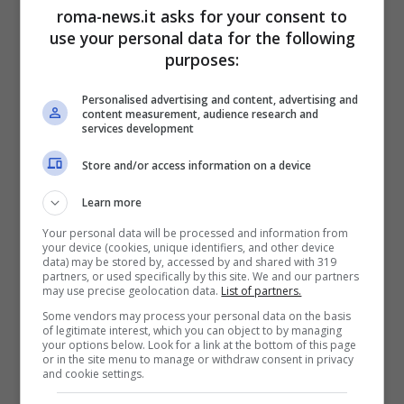
roma-news.it asks for your consent to
Insomma le cose stanno davvero cosi,
use your personal data for the following
William e Kate, ovvero i Principi del Galles
purposes:
hanno in programma un viaggio che
Personalised advertising and content, advertising and
content measurement, audience research and
secondo le prime indiscrezioni dovrebbe
services development
toccare alcuni punti dell’Italia. Un viaggio
Store and/or access information on a device
che da tempo i due stavano
Learn more
Your personal data will be processed and information from
programmando di fare e che adesso
your device (cookies, unique identifiers, and other device
data) may be stored by, accessed by and shared with 319
diventerà realtà.
partners, or used specifically by this site. We and our partners
may use precise geolocation data.
List of partners.
Some vendors may process your personal data on the basis
of legitimate interest, which you can object to by managing
your options below. Look for a link at the bottom of this page
or in the site menu to manage or withdraw consent in privacy
and cookie settings.