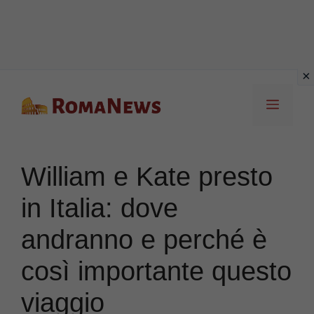
Vai
Menu
al
contenuto
William e Kate presto
in Italia: dove
andranno e perché è
così importante questo
viaggio