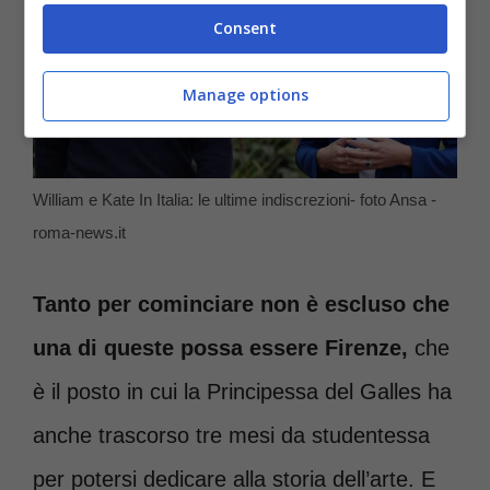
Consent
Manage options
William e Kate In Italia: le ultime indiscrezioni- foto Ansa -
roma-news.it
Tanto per cominciare non è escluso che
una di queste possa essere Firenze,
che
è il posto in cui la Principessa del Galles ha
anche trascorso tre mesi da studentessa
per potersi dedicare alla storia dell’arte. E