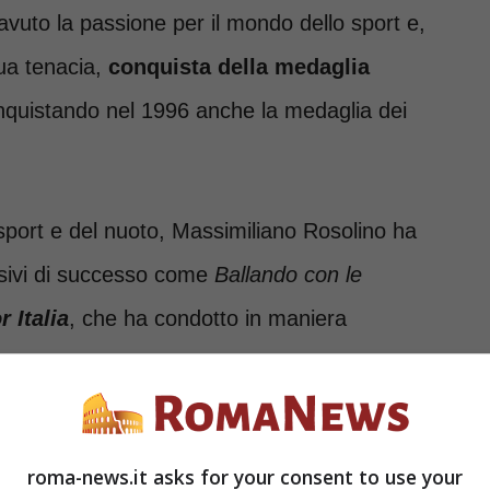
uto la passione per il mondo dello sport e,
sua tenacia,
conquista della medaglia
nquistando nel 1996 anche la medaglia dei
 sport e del nuoto, Massimiliano Rosolino ha
isivi di successo come
Ballando con le
 Italia
, che ha condotto in maniera
sa
e anche come
inviato per L’
Isola dei
roma-news.it asks for your consent to use your
no è legato sentimentale alla nota