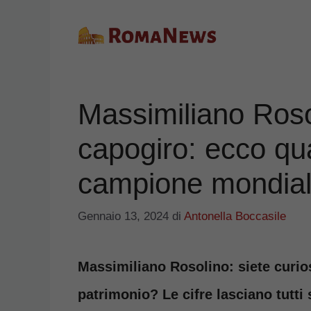
Vai
al
contenuto
Massimiliano Rosol
capogiro: ecco qu
campione mondia
Gennaio 13, 2024
di
Antonella Boccasile
Massimiliano Rosolino: siete curio
patrimonio? Le cifre lasciano tutti