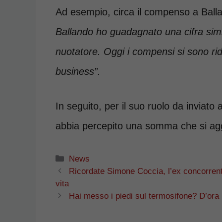
Ad esempio, circa il compenso a Balland
Ballando ho guadagnato una cifra simi
nuotatore. Oggi i compensi si sono rido
business”.
In seguito, per il suo ruolo da inviato 
abbia percepito una somma che si agg
Categorie
News
Ricordate Simone Coccia, l’ex concorren
vita
Hai messo i piedi sul termosifone? D’ora i