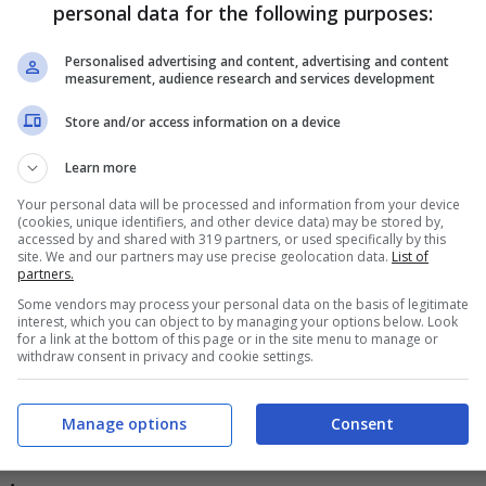
personal data for the following purposes:
e,
Natalia Titova,
conosciuta proprio quando
Personalised advertising and content, advertising and content
a di Milly Carlucci. La coppia, dopo essere
measurement, audience research and services development
 S
ofia Nicola e Vittoria Sidney.
Store and/or access information on a device
Learn more
ta rilasciata a Vieni da me qualche anno fa,
Your personal data will be processed and information from your device
(cookies, unique identifiers, and other device data) may be stored by,
 ha
accessed by and shared with 319 partners, or used specifically by this
dovuto superare dei test
per essere la
site. We and our partners may use precise geolocation data.
List of
partners.
 venire a cena con una mia amica. È
Some vendors may process your personal data on the basis of legitimate
interest, which you can object to by managing your options below. Look
giava sempre petto di pollo e riso, le ho detto
for a link at the bottom of this page or in the site menu to manage or
withdraw consent in privacy and cookie settings.
.
Manage options
Consent
, patrimonio da capogiro: