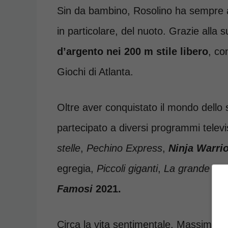
Sin da bambino, Rosolino ha sempre av
in particolare, del nuoto. Grazie alla 
d’argento nei 200 m stile libero
, co
Giochi di Atlanta.
Oltre aver conquistato il mondo dello
partecipato a diversi programmi telev
stelle
,
Pechino Express
,
Ninja Warrior
egregia,
Piccoli giganti
,
La grande cor
Famosi
2021.
Circa la vita sentimentale, Massimilia