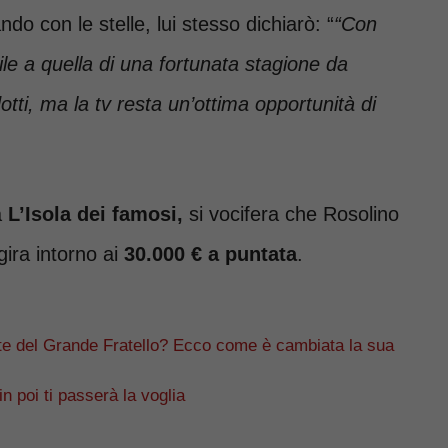
o con le stelle, lui stesso dichiarò: “
“Con
le a quella di una fortunata stagione da
tti, ma la tv resta un’ottima opportunità di
a
L’Isola dei famosi,
si vocifera che Rosolino
ira intorno ai
30.000 € a puntata
.
te del Grande Fratello? Ecco come è cambiata la sua
n poi ti passerà la voglia