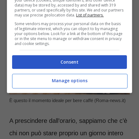
your device (cookies, unique identifiers, and other device
data) may be stored by, accessed by and shared with 319
partners, or used specifically by this site. We and our partners
may use precise geolocation data.
List of partners.
Some vendors may process your personal data on the basis
of legitimate interest, which you can object to by managing
your options below. Look for a link at the bottom of this page
or in the site menu to manage or withdraw consent in privacy
and cookie settings.
Consent
Manage options
È questo il momento ideale per bere caffé (Roma-news.it)
A prescindere dall’orario, sappiamo che c’è
chi non può stare proprio un giorno intero