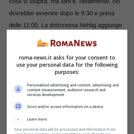
cosa vi stupirà, ma tant’è. Idealmente, ciò
dovrebbe avvenire dopo le 9:30 e prima
delle 11:00. La dottoressa Nehlig aggiunge
che, a suo parere, la dose raccomandata è
di 100-150 milligrammi di caffeina.
roma-news.it asks for your consent to
“Sebbene siano utili per il risveglio,
livelli
use your personal data for the following
purposes:
elevati di cortisolo stimolati dal bere
possono essere anche dannosi. Bere
Personalised advertising and content, advertising and
content measurement, audience research and
services development
caffè dopo il risveglio crea un’i
nutile
Store and/or access information on a device
risposta allo stress nel corpo
“, afferma
Learn more
la nutrizionista Amanda Maucere, in
Your personal data will be processed and information from
un’intervista al
Daily Mail
.