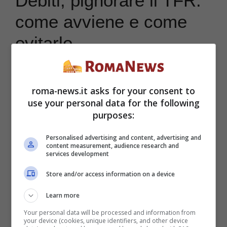
Debiti, pignorare il TFR:
come avviene e come
evitarlo
La procedura di pignoramento si avvia
roma-news.it asks for your consent to
dopo
un atto di precetto del creditore
,
use your personal data for the following
purposes:
che impone al debitore di saldare il debito
entro 10 giorni. Se questo non succede, il
Personalised advertising and content, advertising and
content measurement, audience research and
services development
creditore ha a disposizione varie opzioni,
tra cui il pignoramento del TFR. Al debitore
Store and/or access information on a device
arriverà
un atto di pignoramento
da parte
Learn more
Your personal data will be processed and information from
dell’ufficiale giudiziario. Questo spiegherà
your device (cookies, unique identifiers, and other device