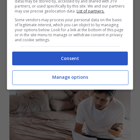
data) may be stored by, accessed by and shared with 319
l’importo del credito, del TFR pignorabile e
partners, or used specifically by this site. We and our partners
may use precise geolocation data.
List of partners.
della modalità di pagamento. Fatto questo
Some vendors may process your personal data on the basis
of legitimate interest, which you can object to by managing
your options below. Look for a link at the bottom of this page
l’atto
verrà emesso dal Giudice e
or in the site menu to manage or withdraw consent in privacy
and cookie settings.
comunicato al datore di lavoro del
debitore
, che verserà la parte rilevante del
Consent
TFR direttamente al creditore.
Manage options