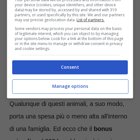
your device (cookies, unique identifiers, and other device
data) may be stored by, accessed by and shared with 319
partners, or used specifically by this site. We and our partners
may use precise geolocation data.
List of partners.
Some vendors may process your personal data on the basis
Raddoppia il bonus per gli animali domestici- roma-news.it
of legitimate interest, which you can object to by managing
your options below. Look for a link at the bottom of this page
or in the site menu to manage or withdraw consent in privacy
and cookie settings.
Oltre ai
cani e gatti
, nella sfera degli
animali da accudimento domestico
Consent
rientrano roditori, anfibi, rettili animali
Manage options
acquatici ed anche invertebrati
.
Qualunque di questi animali, a suo modo,
porta una spesa più o meno alta all’interno
di una famiglia. Ed ecco che il
bonus