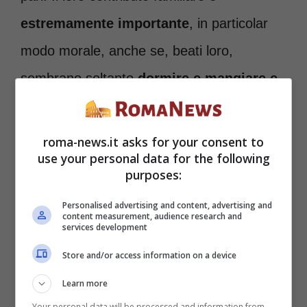
estremamente importante
, in particolar
modo morale, anche se, beati loro,
sembrano soltanto
dormire e mangiare e
campare di rendita
. Tante persone sole in
casa decidono di dedicare il loro amore per
roma-news.it asks for your consent to
use your personal data for the following
un amico a quattro zampe e non solo.
purposes:
Personalised advertising and content, advertising and
content measurement, audience research and
services development
Store and/or access information on a device
Learn more
Your personal data will be processed and information from