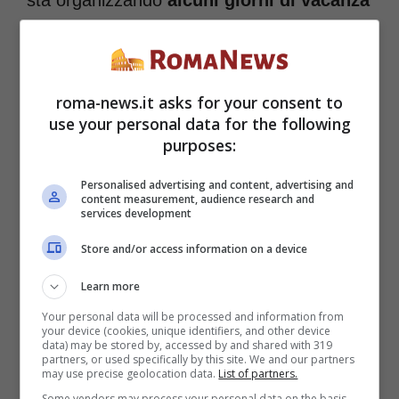
sta organizzando
alcuni giorni di vacanza
tra il 12.2023 ed il 04.2024.
Quanto costa sciare in
roma-news.it asks for your consent to
use your personal data for the following
Europa? Ecco dove si
purposes:
spende di meno
Personalised advertising and content, advertising and
content measurement, audience research and
services development
Vi sono dunque alcuni posti in Europa dove
Store and/or access information on a device
andare a sciare potrebbe essere
Learn more
conveniente e tra questi ve ne sono due
Your personal data will be processed and information from
your device (cookies, unique identifiers, and other device
che si trovano in Bulgaria, ovvero
Borovets
data) may be stored by, accessed by and shared with 319
partners, or used specifically by this site. We and our partners
e Bansko
anche se, durante le classifiche
may use precise geolocation data.
List of partners.
Some vendors may process your personal data on the basis