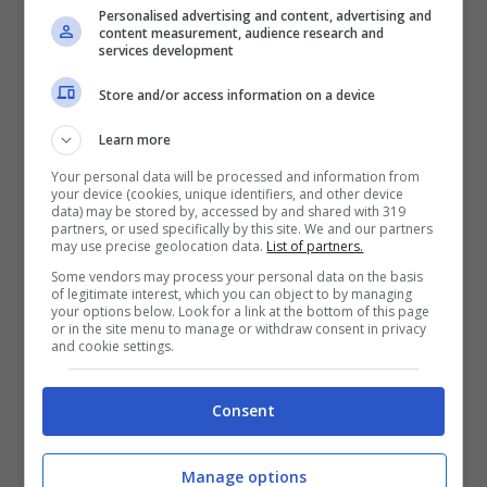
Personalised advertising and content, advertising and
content measurement, audience research and
services development
Store and/or access information on a device
Learn more
Ermes Maiolica costretto a pagare 100.000 euro a Fedez –
Your personal data will be processed and information from
Screenshot IG @ermesmaiolica – roma-news.it
your device (cookies, unique identifiers, and other device
data) may be stored by, accessed by and shared with 319
partners, or used specifically by this site. We and our partners
may use precise geolocation data.
List of partners.
Chiara Ferragni è stata multata dal
Some vendors may process your personal data on the basis
of legitimate interest, which you can object to by managing
Codacon
e ora dovrà rispondere anche per
your options below. Look for a link at the bottom of this page
or in the site menu to manage or withdraw consent in privacy
un’altra campagna commerciale fatta a
and cookie settings.
scopo benefico, che però sembra avere dei
Consent
risvolti non chiari, cioè quella delle uova di
cioccolato destinate alla raccolta fondi per
Manage options