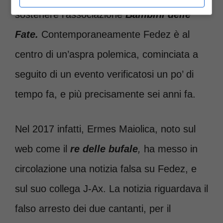
sostenere l’associazione
Bambini delle
Fate.
Contemporaneamente Fedez è al
centro di un’aspra polemica, cominciata a
seguito di un evento verificatosi un po’ di
tempo fa, e più precisamente sei anni fa.
Nel 2017 infatti, Ermes Maiolica, noto sul
web come il
r
e delle bufale
,
ha messo in
circolazione una notizia falsa su Fedez, e
sul suo collega J-Ax. La notizia riguardava il
falso arresto dei due cantanti, per il