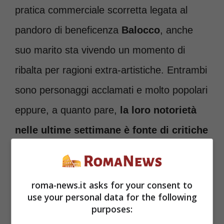
pratica commerciale scorretta legata al
pandoro di beneficenza
Balocco
, anche
suo marito sta vivendo un momento di
ribalta per ragioni extra-artistiche. Entrambi
sono personaggi acclamati e molto popolari
eppure, a quanto pare,
la loro notorietà
nelle ultime settimane è fonte di critiche
più che di like.
roma-news.it asks for your consent to
use your personal data for the following
purposes: