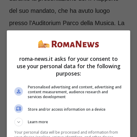
del suo mandato, che ha avuto luogo
presso l’Auditorium Parco della Musica. La
decisione di spostare l’albero da
Piazza
Venezia
è stata necessaria a causa degli
roma-news.it asks for your consent to
attuali lavori per la realizzazione della
use your personal data for the following
nuova stazione della metro C.
purposes:
Personalised advertising and content, advertising and
content measurement, audience research and
L’iconico
Albero di Natale capitolino
services development
troverà dunque la sua nuova dimora a
Store and/or access information on a device
Piazza del Popolo
, esattamente sul lato
Learn more
opposto rispetto al Pincio. Un’inedita
Your personal data will be processed and information from