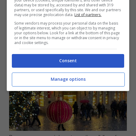
your device (cookies, unique identifiers, and other device
collocazione, questa, che offrirà ai cittadini
data) may be stored by, accessed by and shared with 319
partners, or used specifically by this site. We and our partners
may use precise geolocation data.
List of partners.
e ai turisti provenienti da tutto il mondo una
Some vendors may process your personal data on the basis
of legitimate interest, which you can object to by managing
prospettiva nuova, ma altrettanto
your options below. Look for a link at the bottom of this page
or in the site menu to manage or withdraw consent in privacy
suggestiva.
and cookie settings.
Consent
Manage options