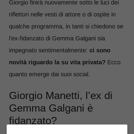
Giorgio finirà nuovamente sotto le luci dei
riflettori nelle vesti di attore o di ospite in
qualche programma, in tanti si chiedono se
l’ex-fidanzato di Gemma Galgani sia
impegnato sentimentalmente:
ci sono
novità riguardo la su vita privata?
Ecco
quanto emerge dai suoi social.
Giorgio Manetti, l’ex di
Gemma Galgani è
fidanzato?