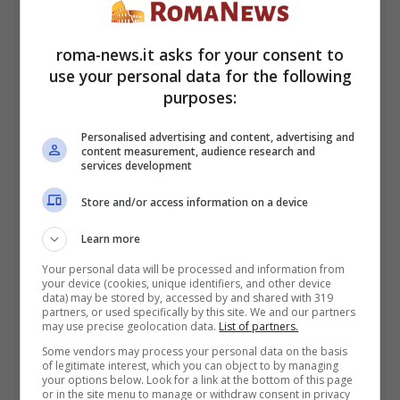
La
storia d’amore di Giorgio Manetti con
Gemma Galgani
ha fatto sognare per anni
roma-news.it asks for your consent to
use your personal data for the following
il pubblico di Uomini e Donne, ma da tempo
purposes:
ormai i due hanno rotto e, mentre la dama
Personalised advertising and content, advertising and
content measurement, audience research and
torinese continua a cercare l’amore al
services development
dating show di Maria De Filippi, “Il
Store and/or access information on a device
Gabbiano” apre le sue ali verso altri lidi.
Learn more
Your personal data will be processed and information from
your device (cookies, unique identifiers, and other device
data) may be stored by, accessed by and shared with 319
partners, or used specifically by this site. We and our partners
may use precise geolocation data.
List of partners.
Some vendors may process your personal data on the basis
of legitimate interest, which you can object to by managing
your options below. Look for a link at the bottom of this page
or in the site menu to manage or withdraw consent in privacy