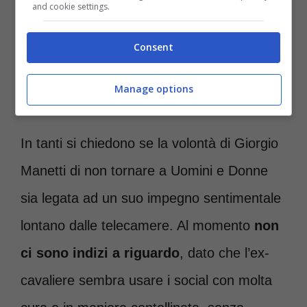
and cookie settings.
Consent
Giorgio e Gemma ai tempi del dating show: e ora? (Credits:
Manage options
screenshot YouTube @uominiedonne) – romanews.it
In tanti si chiedono se la volontà di Giorgio
Manetti di non tornare a Uomini e Donne
sia legata ad un suo impegno sentimentale
lontano dalle telecamere. Al momento
non
ci sono indizi a riguardo
, dato che l’ex-
cavaliere sembra usare i social con molta