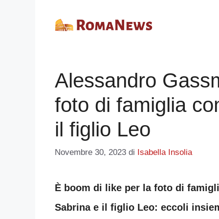
Vai
al
contenuto
Alessandro Gassm
foto di famiglia c
il figlio Leo
Novembre 30, 2023
di
Isabella Insolia
È boom di like per la foto di fami
Sabrina e il figlio Leo: eccoli insi