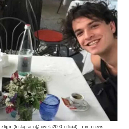
e figlio (Instagram @novella2000_official) – roma-news.it