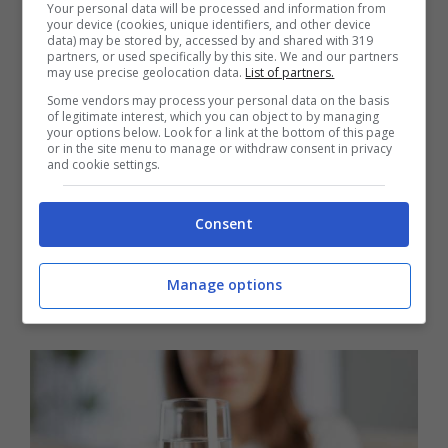
Your personal data will be processed and information from
se risulta essere continuo ed incessante
your device (cookies, unique identifiers, and other device
data) may be stored by, accessed by and shared with 319
partners, or used specifically by this site. We and our partners
potrebbe anche essere
uno dei primi
may use precise geolocation data.
List of partners.
sintomi del diabete di tipo 2
. Questa
Some vendors may process your personal data on the basis
of legitimate interest, which you can object to by managing
your options below. Look for a link at the bottom of this page
patologia, si verifica quando si è abituati a
or in the site menu to manage or withdraw consent in privacy
and cookie settings.
cattive abitudini alimentari o ad una vita
molto sedentaria, cause per cui
il corpo
Consent
non riesce a produrre abbastanza
Manage options
insulina
.