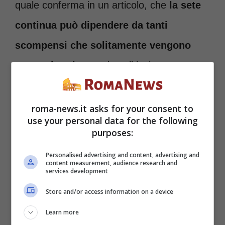
quale conferma in un articolo, che
la sete
continua può dipendere da tanti
scompensi che solitamente vengono
sottovalutati
. Scopriamoli insieme!
Attenzione alla sete
roma-news.it asks for your consent to
costante dopo aver
use your personal data for the following
purposes:
mangiato, le cause
Personalised advertising and content, advertising and
possono essere varie!
content measurement, audience research and
services development
Store and/or access information on a device
Bisogna iniziare a notare quante volte ci
Learn more
viene quel
senso costante di sete
, perché