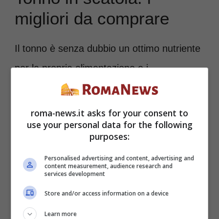
migliori da comprare
Il tonno è senza dubbio un ottimo nutriente
per la propria alimentazione e i
supermercati sono pieni di questo cibo
prodotto da tantissime aziende.
Per capire
roma-news.it asks for your consent to
use your personal data for the following
quale sia il migliore sono stati effettuati
purposes:
dei test
non solo da Altroconsumo ma
Personalised advertising and content, advertising and
anche da Il Salvagente e Qualescegliere,
content measurement, audience research and
services development
così da dare più indicazioni ai consumatori.
Store and/or access information on a device
Learn more