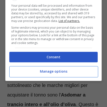
Your personal data will be processed and information from
your device (cookies, unique identifiers, and other device
data) may be stored by, accessed by and shared with 319
partners, or used specifically by this site. We and our partners
may use precise geolocation data.
List of partners.
Some vendors may process your personal data on the basis
of legitimate interest, which you can object to by managing
your options below. Look for a link at the bottom of this page
or in the site menu to manage or withdraw consent in privacy
and cookie settings.
Consent
Il miglior tonno da comprare è lui-Roma-news.it
Manage options
L’associazione dei consumatori ha
sottolineato che le marche migliori per
acquistare il tonno sono l’
Asdomar a
trancio intero e all’olio d’oliva
. Questo è