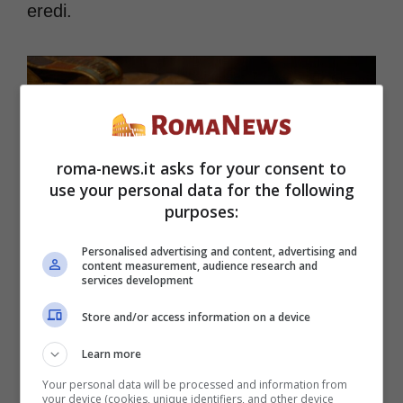
eredi.
roma-news.it asks for your consent to
use your personal data for the following
purposes:
Personalised advertising and content, advertising and
content measurement, audience research and
services development
Maschera di Tutankhamon, il faraone bambino dell’Antico
Store and/or access information on a device
Egitto -Roma-news.it
Learn more
Your personal data will be processed and information from
La tomba di Tutankhamon fu ritrovata nel
your device (cookies, unique identifiers, and other device