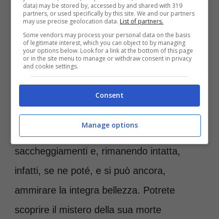
data) may be stored by, accessed by and shared with 319
1922, durante una spedizione guidata
partners, or used specifically by this site. We and our partners
may use precise geolocation data.
List of partners.
dall’
archeologo britannico Howard Carter
Some vendors may process your personal data on the basis
of legitimate interest, which you can object to by managing
your options below. Look for a link at the bottom of this page
e sovvenzionata dal conte di Carnarvon,
or in the site menu to manage or withdraw consent in privacy
and cookie settings.
Lord Herbert.
La tomba fu ritrovata nella
Valle dei Re
, grazie alla sua posizione
Consent
nascosta, riuscì a sfuggire all’occhio umano
Manage options
per molto tempo, evitando anche
saccheggiamenti e, rimanendo intatta,
infatti, se ne poté, e si può ancora,
ammirare la integra bellezza. Potrete
scoprire il mistero della sua morte