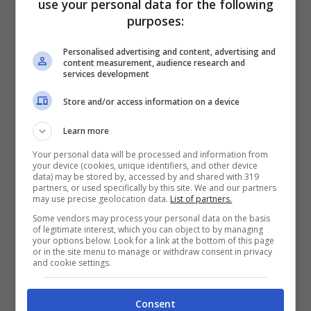
use your personal data for the following
Preferisci sbagliare di testa tua piuttosto
purposes:
che commettere un errore dopo aver
Personalised advertising and content, advertising and
content measurement, audience research and
seguito il consiglio di qualcun altro.
services development
Store and/or access information on a device
Learn more
Your personal data will be processed and information from
your device (cookies, unique identifiers, and other device
data) may be stored by, accessed by and shared with 319
partners, or used specifically by this site. We and our partners
may use precise geolocation data.
List of partners.
Some vendors may process your personal data on the basis
of legitimate interest, which you can object to by managing
your options below. Look for a link at the bottom of this page
or in the site menu to manage or withdraw consent in privacy
and cookie settings.
Ti rivedi nei profili della test? – roma-news.it
Consent