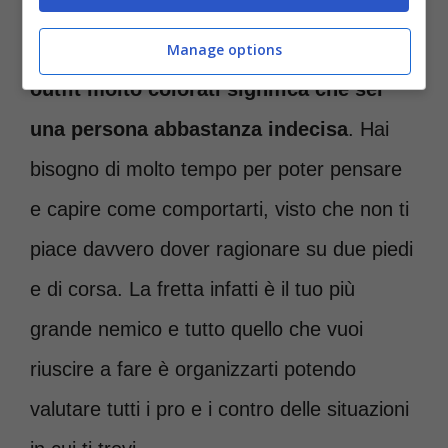
Se invece di solito preferisci indossare degli
Manage options
outfit molto colorati significa che sei
una persona abbastanza indecisa
. Hai
bisogno di molto tempo per poter pensare
e capire come comportarti, visto che non ti
piace davvero dover ragionare su due piedi
e di corsa. La fretta infatti è il tuo più
grande nemico e tutto quello che vuoi
riuscire a fare è organizzarti potendo
valutare tutti i pro e i contro delle situazioni