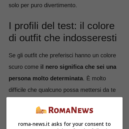
solo per puro divertimento.
I profili del test: il colore
di outfit che indosseresti
Se gli outfit che preferisci hanno un colore
scuro come
il nero significa che sei una
persona molto determinata
. È molto
difficile che qualcuno possa mettersi da te
e le decisioni che prendi, visto che ragioni
sempre con la tua testa e che non permetti
roma-news.it asks for your consent to
a nessuno di mettersi tra te e i tuoi obiettivi.