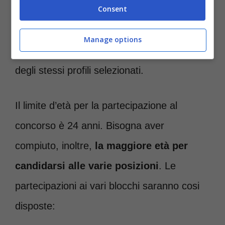
Consent
falegname. Il terzo blocco,
composto da
altre 2000 unità
andrà a prevedere una
Manage options
distribuzione molto simile ai due precedenti
degli stessi profili selezionati.
Il limite d’età per la partecipazione al
concorso è 24 anni. Bisogna aver
compiuto, inoltre,
la maggiore età per
candidarsi alle varie posizioni
. Le
partecipazioni ai vari blocchi saranno cosi
disposte: