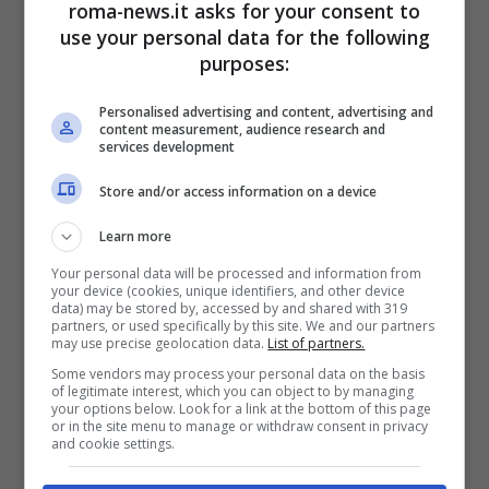
roma-news.it asks for your consent to
use your personal data for the following
principali. 2200 posti per il primo blocco,
purposes:
che prevede l’ulteriore divisione, tra gli
Personalised advertising and content, advertising and
altri, in 2144 posti assegnati all’esercito,
8
content measurement, audience research and
services development
per incarico come elettricista
Store and/or access information on a device
infrastrutturale
e 6 per incarico come
Learn more
idraulico infrastrutturale.
Your personal data will be processed and information from
your device (cookies, unique identifiers, and other device
data) may be stored by, accessed by and shared with 319
partners, or used specifically by this site. We and our partners
Il secondo blocco prevede altri 2200 posti
may use precise geolocation data.
List of partners.
Some vendors may process your personal data on the basis
suddivisi, tra gli altri, in 1944 per l’esercito,
of legitimate interest, which you can object to by managing
your options below. Look for a link at the bottom of this page
8 per Elettricista infrastrutturale, 10 per
or in the site menu to manage or withdraw consent in privacy
and cookie settings.
incarico da muratore, 10 per incarico da