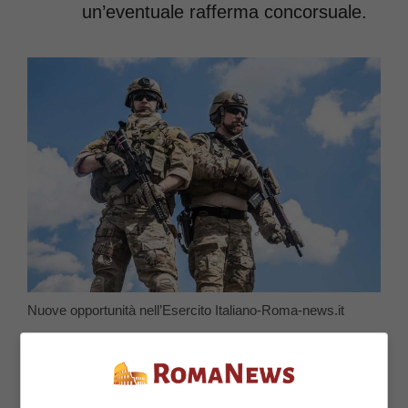
un’eventuale rafferma concorsuale.
Nuove opportunità nell’Esercito Italiano-Roma-news.it
I 6200 posti
previsti dal concorso
in
questione saranno suddivisi in tre blocchi