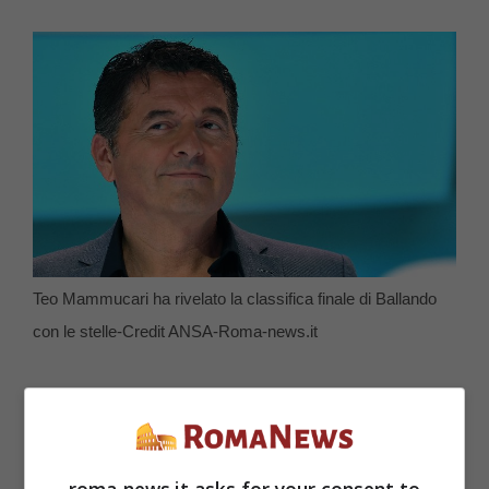
Teo Mammucari ha rivelato la classifica finale di Ballando
con le stelle-Credit ANSA-Roma-news.it
A parlare dell’eventuale classifica è
stato
Teo Mammuccari il quale ha
roma-news.it asks for your consent to