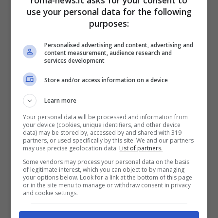
azzardato delle previsioni sulla
use your personal data for the following
classifica
. Il video è stato condiviso dalla
purposes:
pagina ufficiale di Ballando con le stelle in
Personalised advertising and content, advertising and
content measurement, audience research and
cui il conduttore si diverte, insieme a
Paola
services development
Perego
e ai ballerini
Anastasia Kuzmina
,
Store and/or access information on a device
che balla insieme a lui, e
Moreno Porcu
, il
Learn more
quale affiancherà per tutta l’edizione
Your personal data will be processed and information from
your device (cookies, unique identifiers, and other device
data) may be stored by, accessed by and shared with 319
Carlotta Mantovan
.
partners, or used specifically by this site. We and our partners
may use precise geolocation data.
List of partners.
Some vendors may process your personal data on the basis
of legitimate interest, which you can object to by managing
La Perego ha sottolineato che non ha
your options below. Look for a link at the bottom of this page
or in the site menu to manage or withdraw consent in privacy
aspettative su di lei, mentre Mammuccari
and cookie settings.
ha detto che secondo lui
Wanda Nara