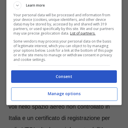
Learn more
Your personal data will be processed and information from
your device (cookies, unique identifiers, and other device
data) may be stored by, accessed by and shared with 319
partners, or used specifically by this site. We and our partners
may use precise geolocation data.
List of partners.
Some vendors may process your personal data on the basis
of legitimate interest, which you can object to by managing
your options below. Look for a link at the bottom of this page
or in the site menu to manage or withdraw consent in privacy
and cookie settings.
La produzione si è sposta anche in Italia dopo ok-Credit
Consent
Instagram jetsonaero-Roma-news.it
Manage options
L’azienda ha ottenuto la certificazione per i
voli nello spazio aereo non controllato in
Italia e un certificato di registrazione per