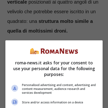
verticale
posizionati ai quattro angoli di un
velivolo che potrebbe essere iscritto in un
quadrato: una
struttura molto simile a
quella di moltissimi droni.
A differenza dei droni, che si limitano a
trasportare videocamere o piccoli carichi, il
roma-news.it asks for your consent to
Jetson One è progettato per
il trasporto di
use your personal data for the following
purposes:
un unico passeggero che funge anche
Personalised advertising and content, advertising and
da pilota.
content measurement, audience research and
services development
Store and/or access information on a device