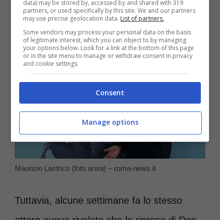
data) may be stored by, accessed by and shared with 319
becchetti sulla testa, i quali rendono i
partners, or used specifically by this site. We and our partners
may use precise geolocation data.
List of partners.
capelli ricci più stabili e forti.
Some vendors may process your personal data on the basis
of legitimate interest, which you can object to by managing
your options below. Look for a link at the bottom of this page
or in the site menu to manage or withdraw consent in privacy
and cookie settings.
Consent
Manage options
Maurizio Lastrico (foto ansa) – roma-news.it
Tuttavia, alcune settimane fa lo stesso
attore aveva rivelato che le riprese di Don