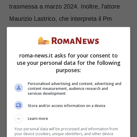
trasmessa a marzo 2024. Inoltre, l’attore
Maurizio Lastrico, che interpreta il Pm
Marco Nardi, ha rivelato qualche piccola
indiscrezione sulla quattordicesima
roma-news.it asks for your consent to
stagione,
attraverso le storie pubblicate
use your personal data for the following
sul suo profilo Instagram
. In modo
purposes:
particolare, ha parlato della nuova location
Personalised advertising and content, advertising and
content measurement, audience research and
di Don Matteo 14: in questo momento le
services development
riprese si stanno infatti svolgendo a Roma,
Store and/or access information on a device
precisamente in Piazza del Popolo. In più,
Learn more
l’attore genovese si è mostrato con dei
Your personal data will be processed and information from
your device (cookies, unique identifiers, and other device