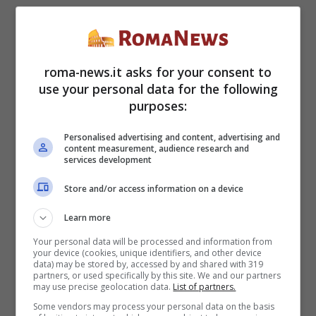
corpo dovuto all’età e non dover a tutti i
costi sembrare giovani per sempre, cercare
roma-news.it asks for your consent to
di correggere qualcosa che non ci piace di
use your personal data for the following
noi è una scelta sacrosanta. Ma molto
purposes:
spesso questo significa spendere tanti soldi
Personalised advertising and content, advertising and
content measurement, audience research and
in trattamenti, in questo caso dal
services development
parrucchiere con tinte aggressive e a lungo
Store and/or access information on a device
termine dannose e altri prodotti discutibili.
Learn more
Your personal data will be processed and information from
Perché fare questo quando si possono
your device (cookies, unique identifiers, and other device
data) may be stored by, accessed by and shared with 319
utilizzare
tre infallibili rimedi naturali
e
partners, or used specifically by this site. We and our partners
may use precise geolocation data.
List of partners.
ottenere gli stessi risultati?
Some vendors may process your personal data on the basis