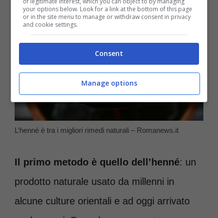
of legitimate interest, which you can object to by managing
your options below. Look for a link at the bottom of this page
or in the site menu to manage or withdraw consent in privacy
and cookie settings.
Consent
Manage options
L’henné è tra i migliori rimedi naturali – Romanews.it
Il primo metodo è quello dell’henné
: un
prodotto naturale usato da millenni in
alcune culture orientali e ad oggi arrivato