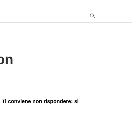
y
non
s
q
h
e
 Ti conviene non rispondere: si