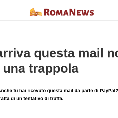
+%C3%A8+una+trappola
 arriva questa mail 
 una trappola
nche tu hai ricevuto questa mail da parte di PayPal?
ratta di un tentativo di truffa.