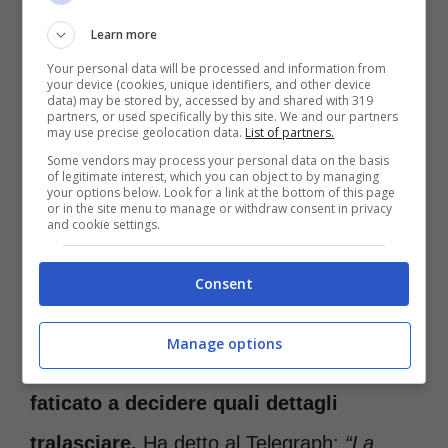
Learn more
Your personal data will be processed and information from
your device (cookies, unique identifiers, and other device
data) may be stored by, accessed by and shared with 319
partners, or used specifically by this site. We and our partners
may use precise geolocation data.
List of partners.
Some vendors may process your personal data on the basis
of legitimate interest, which you can object to by managing
your options below. Look for a link at the bottom of this page
or in the site menu to manage or withdraw consent in privacy
and cookie settings.
L’avvertimento del principe Harry a re Carlo e William
riguardo il nuovo libro (romanews.it)
Consent
Dopo molte telefonate con il suo
Manage options
ghostwriter
, il reale ha ammesso di
aver
faticato a decidere quali dettagli
tralasciare.
Ha detto al Telegraph:
“La