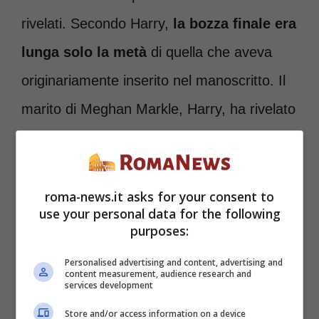
rivelati. Secondo Harry,
la bozza finale era
lunga solo la metà
di quella che aveva
originariamente inserito nel manoscritto. Il
marito di Meghan Markle, Harry, ha rivelato
dettagli esplosivi su un
alterco fisico tra
lui e William a Kensington Palace
, uno
scontro teso al funerale del principe Filippo
roma-news.it asks for your consent to
use your personal data for the following
e tensione tra le loro mogli, Kate e
purposes:
Meghan.
Personalised advertising and content, advertising and
content measurement, audience research and
services development
Store and/or access information on a device