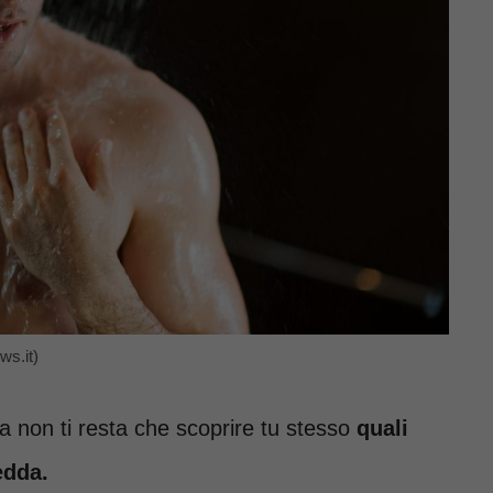
ws.it)
a non ti resta che scoprire tu stesso
quali
edda.