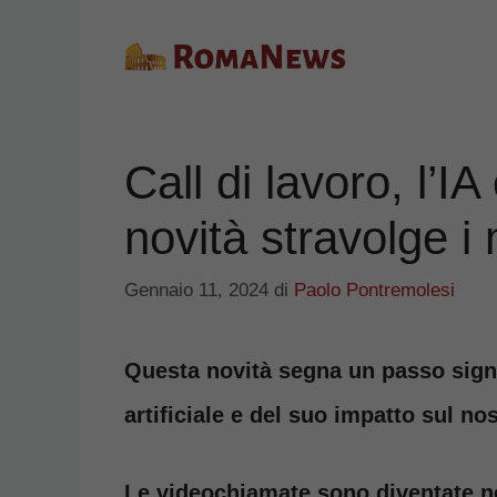
Vai
al
contenuto
Call di lavoro, l’I
novità stravolge i
Gennaio 11, 2024
di
Paolo Pontremolesi
Questa novità segna un passo signif
artificiale e del suo impatto sul no
Le videochiamate sono diventate n