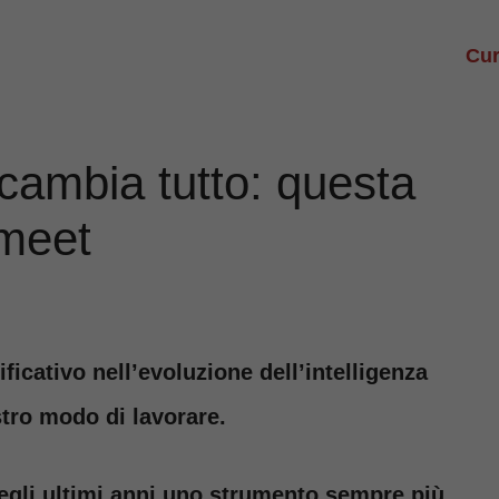
Cur
A cambia tutto: questa
 meet
icativo nell’evoluzione dell’intelligenza
stro modo di lavorare.
egli ultimi anni uno strumento sempre più