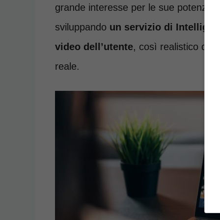
grande interesse per le sue potenzialità
sviluppando
un servizio di Intellige
video dell’utente
, così realistico da 
reale.