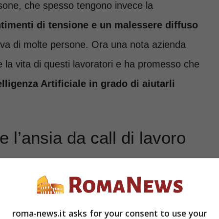
ersone, che spesso tengono invece la
timenti di tensione e un malessere diffuso
tiva di molte persone. Ora una nota azienda
 la vita di questi lavoratori e ha promesso che
igenza Artificiale in grado di aiutarli
.
e l’ansia da call di lavoro
esto una rivoluzione grazie a
Lenovo
, la
prodotti tecnologici all’avanguardia. Questa
a stampa CES 2024 a Las Vegas, ha destato
roma-news.it asks for your consent to use your