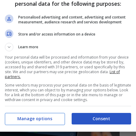
personal data for the following purposes:
 rivoluzionarie. L’azienda sta infatti
nza Artificiale in grado di creare un avatar
Personalised advertising and content, advertising and content
measurement, audience research and services development
essere difficilmente distinguibile dalla persona
Store and/or access information on a device
Learn more
Your personal data will be processed and information from your device
(cookies, unique identifiers, and other device data) may be stored by,
accessed by and shared with 319 partners, or used specifically by this
site. We and our partners may use precise geolocation data.
List of
partners.
Some vendors may process your personal data on the basis of legitimate
interest, which you can object to by managing your options below. Look
for a link at the bottom of this page or in the site menu to manage or
withdraw consent in privacy and cookie settings.
Manage options
Consent