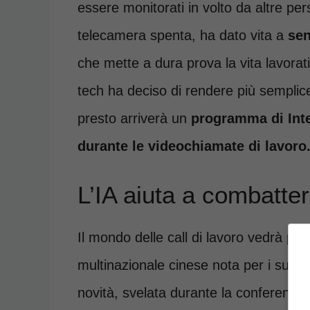
essere monitorati in volto da altre p
telecamera spenta, ha dato vita a
sen
che mette a dura prova la vita lavora
tech ha deciso di rendere più semplice
presto arriverà un
programma di Intell
durante le videochiamate di lavoro
L’IA aiuta a combatter
Il mondo delle call di lavoro vedrà pr
multinazionale cinese nota per i suoi 
novità, svelata durante la conferenz