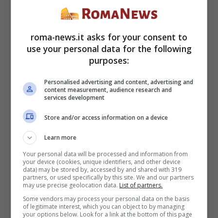
riescono a seguire
.
roma-news.it asks for your consent to
E come sappiamo dove eccede la quantità
use your personal data for the following
purposes:
scarseggia la qualità, l’integrità di un
universo narrativo cosi ampio viene meno,
Personalised advertising and content, advertising and
content measurement, audience research and
services development
e anche con la sospensione dell’incredulità,
Store and/or access information on a device
le forze in gioco diventano incoerenti
e
Learn more
le storie, che dovrebbero essere semplici e
Your personal data will be processed and information from
appassionanti, per un pubblico giovane,
your device (cookies, unique identifiers, and other device
data) may be stored by, accessed by and shared with 319
partners, or used specifically by this site. We and our partners
diventano complesse da seguire.
may use precise geolocation data.
List of partners.
Some vendors may process your personal data on the basis
of legitimate interest, which you can object to by managing
La lama a doppio taglio
your options below. Look for a link at the bottom of this page