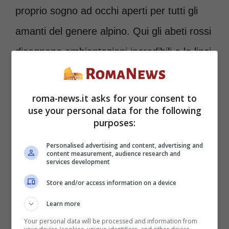
proprio sogno ad occhi aperti per tutti gli
amanti del genere alpino. Qui gli abeti rossi
disegnano ambientazioni incredibili e le linci
vagano liberamente nelle foreste:
imperdibile!
roma-news.it asks for your consent to
use your personal data for the following
purposes:
Procedendo, saliamo in Irlanda del Nord
Personalised advertising and content, advertising and
per
Belfast
, una città che recentemente è
content measurement, audience research and
services development
stata paragonata a quei fiori che riescono a
Store and/or access information on a device
crescere e a fiorire nelle peggiori
Learn more
condizioni. E che dire di
Galloway e
Your personal data will be processed and information from