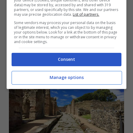
Ayrshire
, nella Scozia Meridionale, dove
your device (cookies, unique identifiers, and other device
data) may be stored by, accessed by and shared with 319
partners, or used specifically by this site. We and our partners
poter ammirare la biosfera locale? Sempre
may use precise geolocation data.
List of partners.
Some vendors may process your personal data on the basis
nel Nord Europa, il National Geographic
of legitimate interest, which you can object to by managing
your options below. Look for a link at the bottom of this page
suggerisce anche Nordland, in Norvegia,
or in the site menu to manage or withdraw consent in privacy
and cookie settings.
dove ammirare le vette altissime e i
Consent
ghiacciai locali.
Manage options