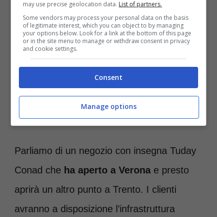
may use precise geolocation data.
List of partners.
Some vendors may process your personal data on the basis
of legitimate interest, which you can object to by managing
your options below. Look for a link at the bottom of this page
or in the site menu to manage or withdraw consent in privacy
and cookie settings.
Consent
A Verona arriva il supermercato senza casse DAO –
Manage options
Roma-news.it
Parliamo di un negozio con insegna Tuday
Conad che
ha aperto a Verona
e presto
aprirà un altro punto a Trento. I clienti
avranno a disposizione l’infrastruttura