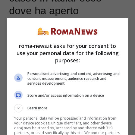
dove ha aperto
Ritrovarsi in un supermercato senza casse
comporta certamente delle novità per i
roma-news.it asks for your consent to
use your personal data for the following
consumatori che in genere si ritrovano due
purposes:
scelte quando devono pagare: o la cassa
Personalised advertising and content, advertising and
tradizionale o quella fai da te. Ma adesso, il
content measurement, audience research and
services development
market DAO sarà il primo punto vendita
Store and/or access information on a device
in Italia senza casse
.
Learn more
Your personal data will be processed and information from
your device (cookies, unique identifiers, and other device
data) may be stored by, accessed by and shared with 319
partners, or used specifically by this site. We and our partners