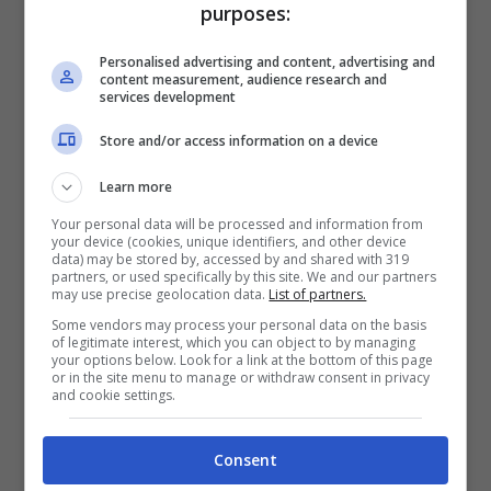
purposes:
essere pettinato in molti modi differenti. Chi
Personalised advertising and content, advertising and
content measurement, audience research and
ha un
viso ovale e simmetrico
potrà
services development
portarlo con la riga al centro. Chi invece
Store and/or access information on a device
preferisce una piega più briosa e divertente
Learn more
potrà senza dubbio scegliere una
riga
Your personal data will be processed and information from
your device (cookies, unique identifiers, and other device
data) may be stored by, accessed by and shared with 319
laterale e una piega morbida e
partners, or used specifically by this site. We and our partners
may use precise geolocation data.
List of partners.
ariosa,
che addolcisca e alleggerisca
Some vendors may process your personal data on the basis
of legitimate interest, which you can object to by managing
anche i tratti di un viso più spigoloso.
your options below. Look for a link at the bottom of this page
or in the site menu to manage or withdraw consent in privacy
and cookie settings.
Di contro, chi ha un viso piuttosto paffuto
Consent
potrà optare per una
piega dritta “a