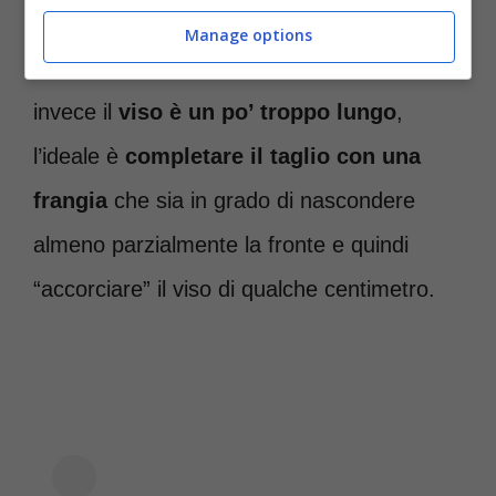
spaghetto”,
che aiuti a far apparire il viso
Manage options
più magro e leggermente più lungo. Se
invece il
viso è un po’ troppo lungo
,
l’ideale è
completare il taglio con una
frangia
che sia in grado di nascondere
almeno parzialmente la fronte e quindi
“accorciare” il viso di qualche centimetro.