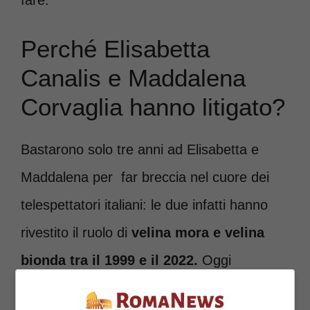
Perché Elisabetta
Canalis e Maddalena
Corvaglia hanno litigato?
Bastarono solo tre anni ad Elisabetta e
Maddalena per far breccia nel cuore dei
telespettatori italiani: le due infatti hanno
rivestito il ruolo di
velina mora e velina
bionda tra il 1999 e il 2022.
Oggi
Elisabetta ammette candidamente che