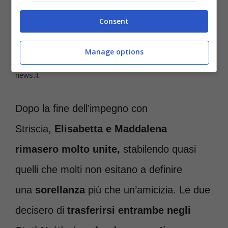
Consent
Elisabetta Canalis e Maddalena Corvaglia non sono più
Manage options
amiche, i motivi – Credit Instagram @verissimotv -Roma-
news.it
Dopo la fine dell’impegno con
Striscia,
Elisabetta e Maddalena
rimasero molto unite,
stabilendo quasi
quelli che molti non esitano a definire
una
sorellanza
più che un’amicizia. Le due
decisero di
trasferirsi entrambe negli