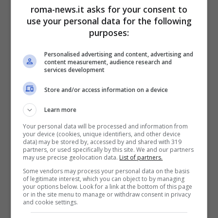
roma-news.it asks for your consent to
figlia un dono che possa stupirlo ed
use your personal data for the following
purposes:
emozionarlo. Ma come fare?
Personalised advertising and content, advertising and
content measurement, audience research and
services development
Store and/or access information on a device
Learn more
Your personal data will be processed and information from
your device (cookies, unique identifiers, and other device
data) may be stored by, accessed by and shared with 319
partners, or used specifically by this site. We and our partners
may use precise geolocation data.
List of partners.
Some vendors may process your personal data on the basis
of legitimate interest, which you can object to by managing
your options below. Look for a link at the bottom of this page
Come riempire il calendario dell’Avvento a tema (roma-
or in the site menu to manage or withdraw consent in privacy
and cookie settings.
news.it)