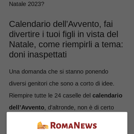
Natale 2023?
Calendario dell’Avvento, fai
divertire i tuoi figli in vista del
Natale, come riempirli a tema:
doni inaspettati
Una domanda che si stanno ponendo
diversi genitori che sono a corto di idee.
Riempire tutte le 24 caselle del
calendario
dell’Avvento
, d’altronde, non è di certo
così facile come si possa pensare. Ogni
giorno si spera di regalare al proprio figlio o