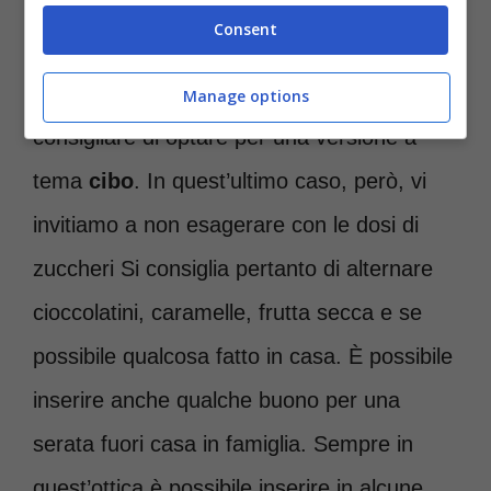
Consent
Ebbene, se siete indecisi su come riempire
il calendario dell’Avvento vi potremmo
Manage options
consigliare di optare per una versione a
tema
cibo
. In quest’ultimo caso, però, vi
invitiamo a non esagerare con le dosi di
zuccheri Si consiglia pertanto di alternare
cioccolatini, caramelle, frutta secca e se
possibile qualcosa fatto in casa. È possibile
inserire anche qualche buono per una
serata fuori casa in famiglia. Sempre in
quest’ottica è possibile inserire in alcune