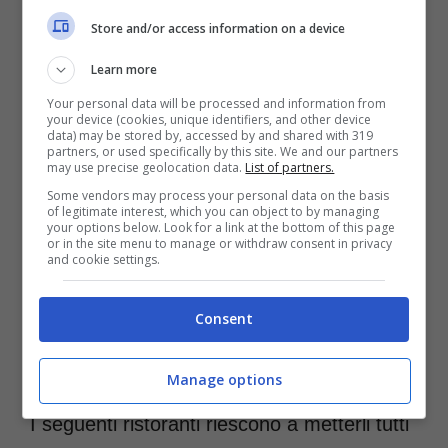
vederli tutti insieme dall’alto.
Store and/or access information on a device
Learn more
Your personal data will be processed and information from
your device (cookies, unique identifiers, and other device
data) may be stored by, accessed by and shared with 319
partners, or used specifically by this site. We and our partners
may use precise geolocation data.
List of partners.
Some vendors may process your personal data on the basis
of legitimate interest, which you can object to by managing
your options below. Look for a link at the bottom of this page
or in the site menu to manage or withdraw consent in privacy
and cookie settings.
Consent
Ristorante consigliato dalla guida Michelin (Instagram –
imàgo_hassler) – Roma-News.it
Manage options
I seguenti ristoranti riescono a metterli tutti