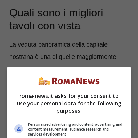
Quali sono i migliori
tavoli con vista
La veduta panoramica della capitale
nostrana è una di quelle maggiormente
ricercate da parte dei turisti di tutto il
mondo. Ma anche per chi vive in città sono
molto adatti, visto che ogni giorno è una
roma-news.it asks for your consent to
use your personal data for the following
meraviglia passeggiare fra le antiche rovine
purposes:
e fra alcuni dei migliori monumenti esistenti
Personalised advertising and content, advertising and
content measurement, audience research and
sulla faccia della terra, ma meglio ancora
services development