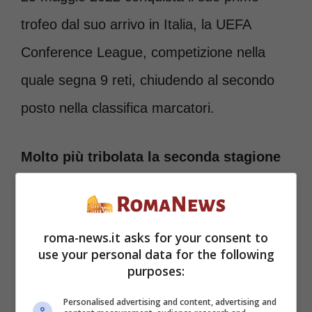
trofeo dal suo arrivo in Italia, la UEFA
Conference League, competizione nella
quale segna 9 reti, chiudendo al secondo
posto nella classifica marcatori.
Molto più tribolata la seconda stagione
in giallorosso
, 38 presenze e 8 reti in
campionato e l’infortunio all’ultima giornata
roma-news.it asks for your consent to
contro lo Spezia: subisce la rottura del
use your personal data for the following
legamento crociato anteriore del ginocchio
purposes:
sinistro, infortunio che lo costringe a
Personalised advertising and content, advertising and