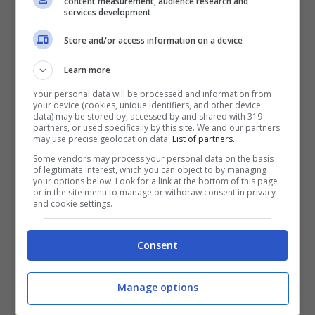
content measurement, audience research and
sottoporsi a un’operazione e a un ciclo di
services development
riabilitazione lontano dal campo.
Store and/or access information on a device
Attualmente ai box, con rientro previsto a
Learn more
Your personal data will be processed and information from
febbraio. E ora, le insistenti voci di
your device (cookies, unique identifiers, and other device
data) may be stored by, accessed by and shared with 319
mercato.
partners, or used specifically by this site. We and our partners
may use precise geolocation data.
List of partners.
Some vendors may process your personal data on the basis
Abraham torna in
of legitimate interest, which you can object to by managing
your options below. Look for a link at the bottom of this page
or in the site menu to manage or withdraw consent in privacy
Inghilterra
and cookie settings.
Consent
Per far fronte a questa lunga assenza, la
Roma si è cautelata con il colpo Lukaku.
Manage options
Tammy Abraham, dunque, è finito nell’oblio