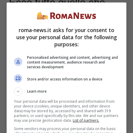
Ecco tutto quello che
devi sapere
roma-news.it asks for your consent to
L’abbonamento in palestra è
nient’altro
use your personal data for the following
purposes:
che un contratto come tutti gli altri:
nel
momento in cui lo si firma, si accettano
Personalised advertising and content, advertising and
content measurement, audience research and
services development
tutta una serie di clausole e ci si assume
Store and/or access information on a device
una serie di doveri, a fronte di specifici
Learn more
diritti assicurati dalla palestra stessa.
Your personal data will be processed and information from
your device (cookies, unique identifiers, and other device
data) may be stored by, accessed by and shared with 319
Il costo dell’abbonamento, le modalità di
partners, or used specifically by this site. We and our partners
may use precise geolocation data.
List of partners.
pagamento e i diritti di rimborso e di
Some vendors may process your personal data on the basis