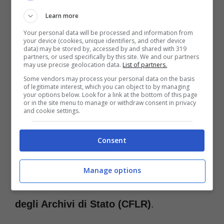
Learn more
Your personal data will be processed and information from
your device (cookies, unique identifiers, and other device
data) may be stored by, accessed by and shared with 319
partners, or used specifically by this site. We and our partners
may use precise geolocation data.
List of partners.
Come funziona l’arte del restauro a Roma-Romanews.it
Some vendors may process your personal data on the basis
of legitimate interest, which you can object to by managing
your options below. Look for a link at the bottom of this page
or in the site menu to manage or withdraw consent in privacy
Ci troviamo nella capitale romana dove nel
and cookie settings.
2007 nasce questo istituto dalla fusione di
Consent
due precedenti:
l’Istituto centrale di
patologia del libro (ICPL)
e
il Centro di
Manage options
fotoriproduzione legatoria e restauro
degli Archivi di Stato (CFLR)
.