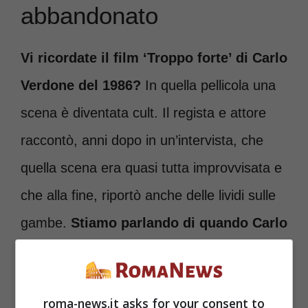
abbandonato
Vi ricordate il film ‘Troppo forte’ di Carlo
Verdone del 1986?
In quella pellicola una
scena è diventata cult. Il regista e attore
raccontò, anni dopo in un’intervista, che
quella scena era quasi tutta improvvisata e
che alla fine, riportò anche delle lividi sulle
gambe.
Stiamo parlando di quando Carlo
Verdone salì sul flipper, iniziò a
gesticolare e a trattarlo come una donna
roma-news.it asks for your consent to
con cui avere un rapporto
. Come spiegò