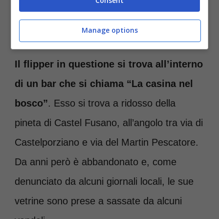
Consent
Abbandonato a Roma – fonte: screen Rai Movie-
Manage options
romanews.it
Il flipper in questione si trova all’interno
di un bar che si chiama “La casina nel
bosco”
. Esso si trova a ridosso della
pineta di Castel Fusano, all’angolo tra via di
Castelporziano e via del Martin Pescatore.
Da anni però è abbandonato e, come
denunciato da alcuni giornali locali, le sue
vetrine sono prese a sassate da alcuni