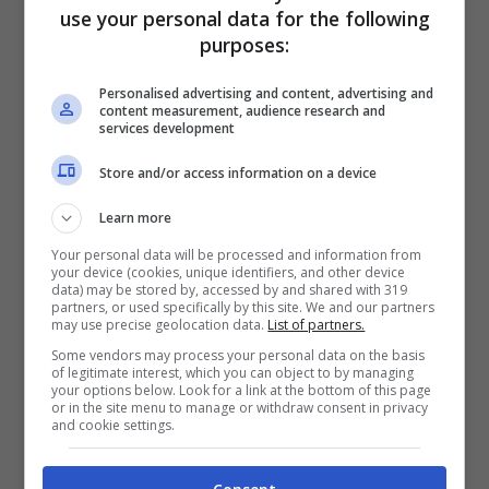
use your personal data for the following
l’attore: “
Nel rapporto di Oscar Pettinari con
purposes:
il flipper si capisce tutto il mondo della
Personalised advertising and content, advertising and
content measurement, audience research and
solitudine e dell’essere mitomane che c’è
services development
nel personaggio”.
Store and/or access information on a device
Learn more
Your personal data will be processed and information from
your device (cookies, unique identifiers, and other device
data) may be stored by, accessed by and shared with 319
partners, or used specifically by this site. We and our partners
may use precise geolocation data.
List of partners.
Some vendors may process your personal data on the basis
of legitimate interest, which you can object to by managing
your options below. Look for a link at the bottom of this page
or in the site menu to manage or withdraw consent in privacy
and cookie settings.