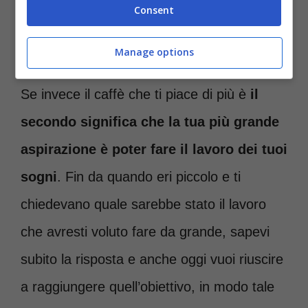
Consent
Ti ritrovi nei profi del testP – roma-news.it
Manage options
Se invece il caffè che ti piace di più è
il
secondo significa che la tua più grande
aspirazione è poter fare il lavoro dei tuoi
sogni
. Fin da quando eri piccolo e ti
chiedevano quale sarebbe stato il lavoro
che avresti voluto fare da grande, sapevi
subito la risposta e anche oggi vuoi riuscire
a raggiungere quell’obiettivo, in modo tale