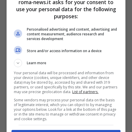
roma-news.it asks for your consent to
use your personal data for the following
poter avere dei bambini significherebbe
purposes:
completare il quadro generale della tua vita
Personalised advertising and content, advertising and
content measurement, audience research and
ed essere soddisfatto appieno di chi sei
services development
diventato.
Store and/or access information on a device
Learn more
Your personal data will be processed and information from
your device (cookies, unique identifiers, and other device
data) may be stored by, accessed by and shared with 319
partners, or used specifically by this site. We and our partners
may use precise geolocation data.
List of partners.
Some vendors may process your personal data on the basis
of legitimate interest, which you can object to by managing
your options below. Look for a link at the bottom of this page
or in the site menu to manage or withdraw consent in privacy
and cookie settings.